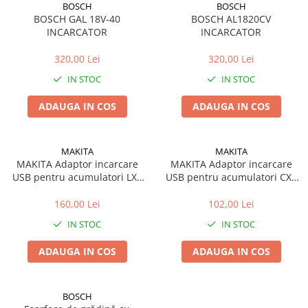
Încărcătoare
Polizoare de Banc
BOSCH
BOSCH
BOSCH GAL 18V-40
BOSCH AL1820CV
Polizoare Drepte
INCARCATOR
INCARCATOR
Polizoare Unghiulare
320,00 Lei
320,00 Lei
Rindele
IN STOC
IN STOC
Suflante
ADAUGA IN COS
ADAUGA IN COS
Suflante cu Aer Cald
Șlefuitoare
MAKITA
MAKITA
MAKITA Adaptor incarcare
MAKITA Adaptor incarcare
USB pentru acumulatori LXT
USB pentru acumulatori CXT
18V ADP05
12V ADP06
160,00 Lei
102,00 Lei
IN STOC
IN STOC
ADAUGA IN COS
ADAUGA IN COS
BOSCH