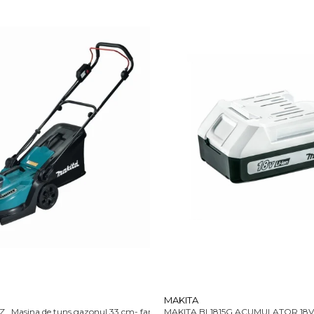
MAKITA
 Masina de tuns gazonul 33 cm- fara acumulator si incarcator
MAKITA BL1815G ACUMULATOR 18V 