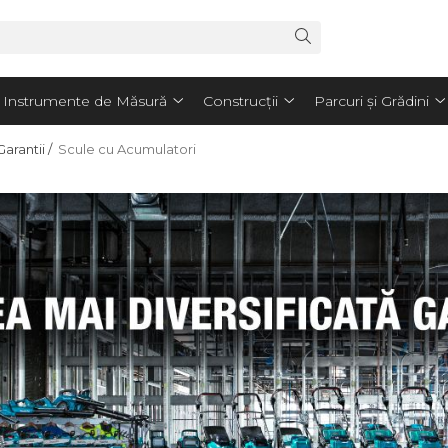
Instrumente de Măsură
Construcții
Parcuri și Grădini
arantii /
Scule cu Acumulatori