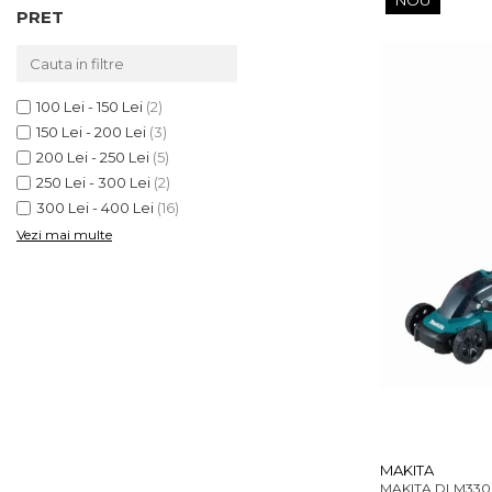
NOU
Încărcătoare
Polizoare de Banc
PRET
Polizoare Drepte
Polizoare Unghiulare
100 Lei - 150 Lei
(2)
Rindele
150 Lei - 200 Lei
(3)
Suflante
200 Lei - 250 Lei
(5)
Suflante cu Aer Cald
250 Lei - 300 Lei
(2)
300 Lei - 400 Lei
(16)
Șlefuitoare
Vezi mai multe
MAKITA
MAKITA DLM330Z ,