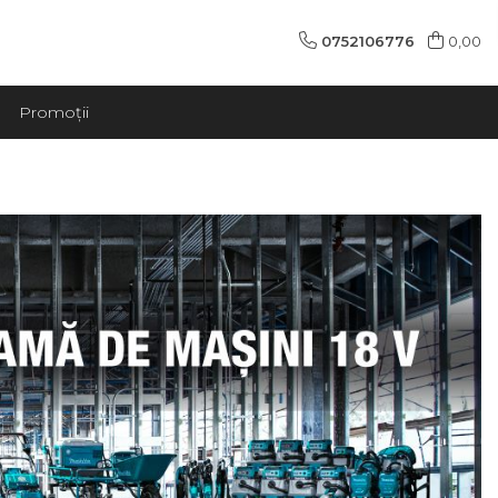
0752106776
0,00
Promoții