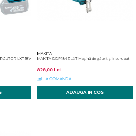
MAKITA
UTOR LXT 18V SDS-PLUS 1,3 J
MAKITA DDF484Z LXT Mașină de găurit și insurubat
828,00 Lei
LA COMANDA
S
ADAUGA IN COS