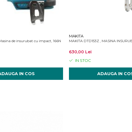
MAKITA
sina de insurubat cu impact, 166N
MAKITA DTD153Z , MASINA INSURU
630,00 Lei
IN STOC
ADAUGA IN COS
ADAUGA IN CO