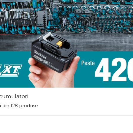
cumulatori
4
din
128
produse