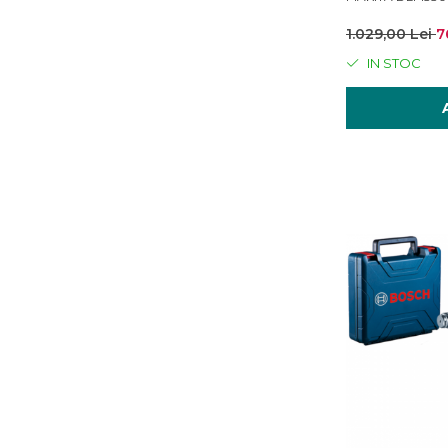
1.029,00 Lei
7
IN STOC