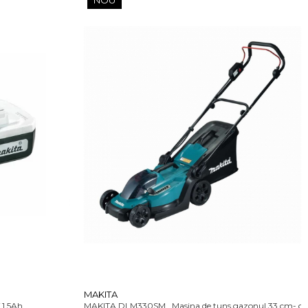
NOU
MAKITA
1.5Ah
MAKITA DLM330SM , Masina de tuns gazonul 33 cm- cu 