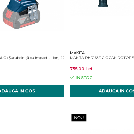
MAKITA
O) Șurubelniță cu impact Li-Ion, 400 Nm, brushless + Valiză
MAKITA DHR165Z CIOCAN ROTOPERC
755,00 Lei
IN STOC
ADAUGA IN COS
ADAUGA IN CO
NOU