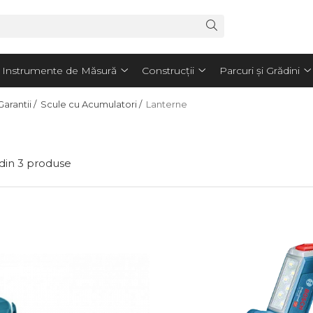
Instrumente de Măsură
Construcții
Parcuri și Grădini
arantii /
Scule cu Acumulatori /
Lanterne
din
3
produse