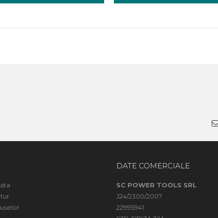
DATE COMERCIALE
ata
SC POWER TOOLS SRL
tur
J24/2300/2007
uselor
22995941