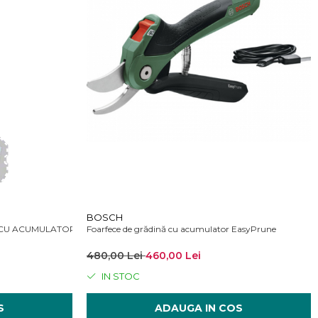
BOSCH
 CU ACUMULATOR
Foarfece de grădină cu acumulator EasyPrune
480,00 Lei
460,00 Lei
IN STOC
S
ADAUGA IN COS