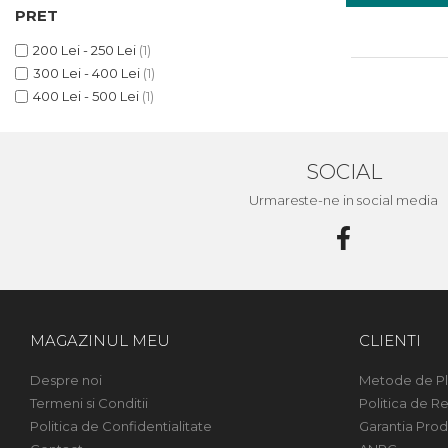
Încărcătoare
Polizoare de Banc
PRET
Polizoare Drepte
200 Lei - 250 Lei
(1)
Polizoare Unghiulare
300 Lei - 400 Lei
(1)
400 Lei - 500 Lei
(1)
Rindele
Suflante
Suflante cu Aer Cald
SOCIAL
Șlefuitoare
Urmareste-ne in social media
MAGAZINUL MEU
CLIENTI
Despre noi
Metode de Pl
Termeni si Conditii
Politica de Re
Politica de Confidentialitate
Garantia Prod