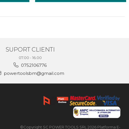
SUPORT CLIENTI
07.00 - 16.00
0752106776
powertoolsbm@gmail.com
©Copyright SC POWER TOOLS SRL 2026
Platforma E-