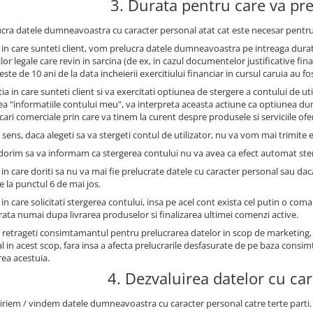
3. Durata pentru care va pr
ucra datele dumneavoastra cu caracter personal atat cat este necesar pentru
l in care sunteti client, vom prelucra datele dumneavoastra pe intreaga durat
ilor legale care revin in sarcina (de ex, in cazul documentelor justificative 
este de 10 ani de la data incheierii exercitiului financiar in cursul caruia au fo
tia in care sunteti client si va exercitati optiunea de stergere a contului de u
ea "informatiile contului meu", va interpreta aceasta actiune ca optiunea 
ri comerciale prin care va tinem la curent despre produsele si serviciile oferi
 sens, daca alegeti sa va stergeti contul de utilizator, nu va vom mai trimite e
 dorim sa va informam ca stergerea contului nu va avea ca efect automat st
 in care doriti sa nu va mai fie prelucrate datele cu caracter personal sau dac
e la punctul 6 de mai jos.
 in care solicitati stergerea contului, insa pe acel cont exista cel putin o com
trata numai dupa livrarea produselor si finalizarea ultimei comenzi active.
 retrageti consimtamantul pentru prelucrarea datelor in scop de marketing,
l in acest scop, fara insa a afecta prelucrarile desfasurate de pe baza con
rea acestuia.
4. Dezvaluirea datelor cu ca
iriem / vindem datele dumneavoastra cu caracter personal catre terte parti.