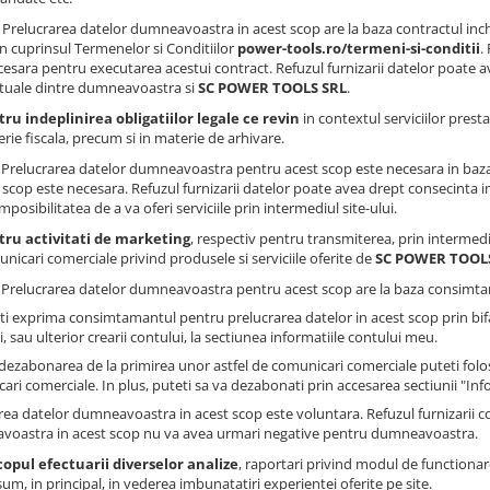
Prelucrarea datelor dumneavoastra in acest scop are la baza contractul inc
in cuprinsul Termenelor si Conditiilor
power-tools.ro/termeni-si-conditii
.
cesara pentru executarea acestui contract. Refuzul furnizarii datelor poate av
tuale dintre dumneavoastra si
SC POWER TOOLS SRL
.
ru indeplinirea obligatiilor legale ce revin
in contextul serviciilor presta
rie fiscala, precum si in materie de arhivare.
: Prelucrarea datelor dumneavoastra pentru acest scop este necesara in baza
 scop este necesara. Refuzul furnizarii datelor poate avea drept consecinta impo
imposibilitatea de a va oferi serviciile prin intermediul site-ului.
tru activitati de marketing
, respectiv pentru transmiterea, prin intermedi
nicari comerciale privind produsele si serviciile oferite de
SC POWER TOOL
: Prelucrarea datelor dumneavoastra pentru acest scop are la baza consimtam
ti exprima consimtamantul pentru prelucrarea datelor in acest scop prin bi
, sau ulterior crearii contului, la sectiunea informatiile contului meu.
dezabonarea de la primirea unor astfel de comunicari comerciale puteti folosi
ari comerciale. In plus, puteti sa va dezabonati prin accesarea sectiunii "Inf
rea datelor dumneavoastra in acest scop este voluntara. Refuzul furnizarii 
oastra in acest scop nu va avea urmari negative pentru dumneavoastra.
copul efectuarii diverselor analize
, raportari privind modul de functionare 
um, in principal, in vederea imbunatatiri experientei oferite pe site.