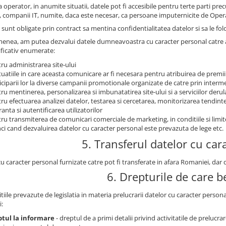
 operator, in anumite situatii, datele pot fi accesibile pentru terte parti prec
, companii IT, numite, daca este necesar, ca persoane imputernicite de Oper
sunt obligate prin contract sa mentina confidentialitatea datelor si sa le fol
enea, am putea dezvalui datele dumneavoastra cu caracter personal catre auto
ficativ enumerate:
ru administrarea site-ului
ituatiile in care aceasta comunicare ar fi necesara pentru atribuirea de premii
iciparii lor la diverse campanii promotionale organizate de catre prin intermed
ru mentinerea, personalizarea si imbunatatirea site-ului si a serviciilor derul
ru efectuarea analizei datelor, testarea si cercetarea, monitorizarea tendintelo
ranta si autentificarea utilizatorilor
ru transmiterea de comunicari comerciale de marketing, in conditiile si limi
ci cand dezvaluirea datelor cu caracter personal este prevazuta de lege etc.
5. Transferul datelor cu car
cu caracter personal furnizate catre pot fi transferate in afara Romaniei, da
6. Drepturile de care be
tiile prevazute de legislatia in materia prelucrarii datelor cu caracter person
i:
ptul la informare
- dreptul de a primi detalii privind activitatile de prelucr