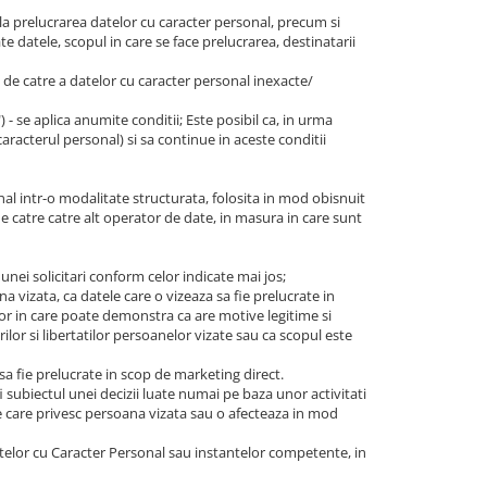
la prelucrarea datelor cu caracter personal, precum si
e datele, scopul in care se face prelucrarea, destinatarii
e, de catre a datelor cu caracter personal inexacte/
t") - se aplica anumite conditii; Este posibil ca, in urma
caracterul personal) si sa continue in aceste conditii
nal intr-o modalitate structurata, folosita in mod obisnuit
de catre catre alt operator de date, in masura in care sunt
 unei solicitari conform celor indicate mai jos;
a vizata, ca datele care o vizeaza sa fie prelucrate in
ilor in care poate demonstra ca are motive legitime si
ilor si libertatilor persoanelor vizate sau ca scopul este
 sa fie prelucrate in scop de marketing direct.
i subiectul unei decizii luate numai pe baza unor activitati
ce care privesc persoana vizata sau o afecteaza in mod
telor cu Caracter Personal sau instantelor competente, in