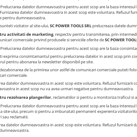
: Prelucrarea datelor dumneavoastra pentru acest scop are la baza interesul 
. Furnizarea datelor dumneavoastra in acest scop este voluntara. Refuzul fur
e pentru dumneavoastra.
sunteti vizitator al site-ului,
SC POWER TOOLS SRL
prelucreaza datele dumne
tru activitati de marketing
, respectiv pentru transmiterea, prin intermedi
nicari comerciale privind produsele si serviciile oferite de
SC POWER TOOL
: Prelucrarea datelor dumneavoastra pentru acest scop are la baza consimtam
ti exprima consimtamantul pentru prelucrarea datelor in acest scop prin co
rul pentru abonarea la newsletter disponibil pe site.
dezabonarea de la primirea unor astfel de comunicari comerciale puteti folosi
ari comerciale.
rea datelor dumneavoastra in acest scop este voluntara. Refuzul furnizarii 
oastra in acest scop nu va avea urmari negative pentru dumneavoastra.
tru rezolvarea plangerilor
, reclamatiilor si pentru a monitoriza traficul s
: Prelucrarea datelor dumneavoastra pentru acest scop are la baza interesul 
a site-ului, precum si pentru a imbunatati permanent experienta vizitatorilor 
i sau reclamatii.
rea datelor dumneavoastra in acest scop este voluntara. Refuzul furnizarii 
 dumneavoastra.