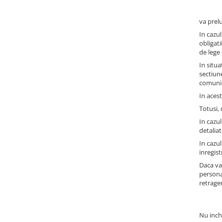
va prel
In cazu
obligati
de lege 
In situa
sectiun
comunica
In acest
Totusi,
In cazul
detaliat
In cazul
inregis
Daca va
persona
retrage
Nu inch