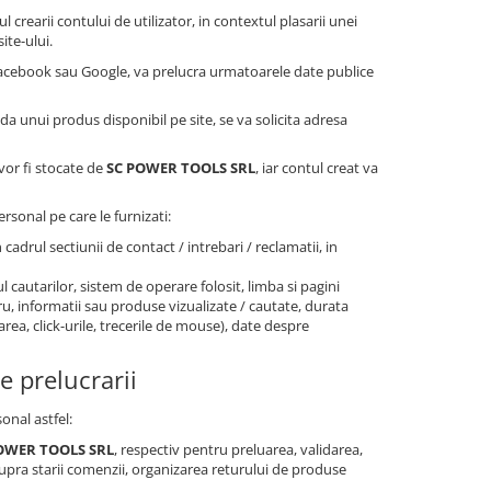
l crearii contului de utilizator, in contextul plasarii unei
ite-ului.
 Facebook sau Google, va prelucra urmatoarele date publice
nda unui produs disponibil pe site, se va solicita adresa
 vor fi stocate de
SC POWER TOOLS SRL
, iar contul creat va
rsonal pe care le furnizati:
n cadrul sectiunii de contact / intrebari / reclamatii, in
l cautarilor, sistem de operare folosit, limba si pagini
stru, informatii sau produse vizualizate / cautate, durata
area, click-urile, trecerile de mouse), date despre
e prelucrarii
onal astfel:
 POWER TOOLS SRL
, respectiv pentru preluarea, validarea,
pra starii comenzii, organizarea returului de produse