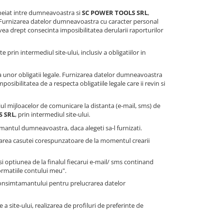
heiat intre dumneavoastra si
SC POWER TOOLS SRL
,
 Furnizarea datelor dumneavoastra cu caracter personal
ea drept consecinta imposibilitatea derularii raporturilor
te prin intermediul site-ului, inclusiv a obligatiilor in
 unor obligatii legale. Furnizarea datelor dumneavoastra
sibilitatea de a respecta obligatiile legale care ii revin si
ul mijloacelor de comunicare la distanta (e-mail, sms) de
S SRL
, prin intermediul site-ului.
antul dumneavoastra, daca alegeti sa-l furnizati.
farea casutei corespunzatoare de la momentul crearii
 optiunea de la finalul fiecarui e-mail/ sms continand
ormatiile contului meu".
consimtamantului pentru prelucrarea datelor
a site-ului, realizarea de profiluri de preferinte de