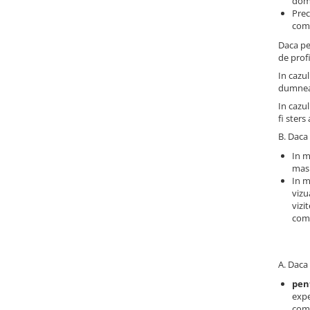
dom
Încărcătoare
Polizoare de Banc
Prec
Polizoare Drepte
come
Daca pe
Polizoare Unghiulare
de profi
Rindele
In cazul
dumneav
Suflante
In cazul
Suflante cu Aer Cald
fi ster
Șlefuitoare
B. Daca 
In m
masu
In m
vizu
vizi
comp
A. Daca 
pen
expe
com