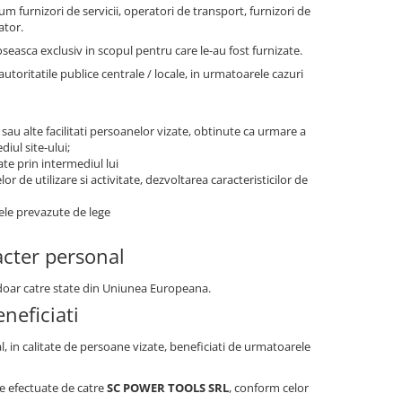
um furnizori de servicii, operatori de transport, furnizori de
ator.
oseasca exclusiv in scopul pentru care le-au fost furnizate.
ritatile publice centrale / locale, in urmatoarele cazuri
 sau alte facilitati persoanelor vizate, obtinute ca urmare a
iul site-ului;
ate prin intermediul lui
r de utilizare si activitate, dezvoltarea caracteristicilor de
tele prevazute de lege
acter personal
r doar catre state din Uniunea Europeana.
neficiati
al, in calitate de persoane vizate, beneficiati de urmatoarele
are efectuate de catre
SC POWER TOOLS SRL
, conform celor