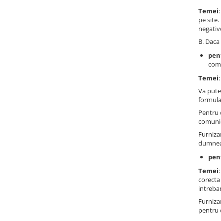
Temei
pe site
negativ
B. Daca 
pen
comu
Temei
Va pute
formula
Pentru 
comunic
Furniza
dumneav
pen
Temei
corecta 
intrebar
Furniza
pentru