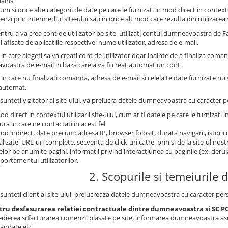
ains
um si orice alte categorii de date pe care le furnizati in mod direct in contextu
nzi prin intermediul site-ului sau in orice alt mod care rezulta din utilizarea s
ntru a va crea cont de utilizator pe site, utilizati contul dumneavoastra de
l afisate de aplicatiile respective: nume utilizator, adresa de e-mail.
 in care alegeti sa va creati cont de utilizator doar inainte de a finaliza coma
oastra de e-mail in baza careia va fi creat automat un cont.
 in care nu finalizati comanda, adresa de e-mail si celelalte date furnizate nu
s automat.
sunteti vizitator al site-ului, va prelucra datele dumneavoastra cu caracter pe
od direct in contextul utilizarii site-ului, cum ar fi datele pe care le furnizati i
ra in care ne contactati in acest fel
od indirect, date precum: adresa IP, browser folosit, durata navigarii, istoricu
alizate, URL-uri complete, secventa de click-uri catre, prin si de la site-ul no
telor pe anumite pagini, informatii privind interactiunea cu paginile (ex. derul
ortamentul utilizatorilor.
2. Scopurile si temeiurile d
sunteti client al site-ului, prelucreaza datele dumneavoastra cu caracter pers
tru desfasurarea relatiei contractuale dintre dumneavoastra si SC
dierea si facturarea comenzii plasate pe site, informarea dumneavoastra asu
andate etc.