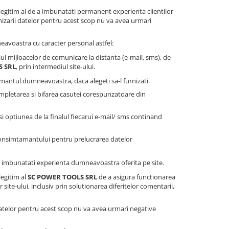
legitim al de a imbunatati permanent experienta clientilor
nizarii datelor pentru acest scop nu va avea urmari
avoastra cu caracter personal astfel:
ul mijloacelor de comunicare la distanta (e-mail, sms), de
S SRL
, prin intermediul site-ului.
antul dumneavoastra, daca alegeti sa-l furnizati.
mpletarea si bifarea casutei corespunzatoare din
 optiunea de la finalul fiecarui e-mail/ sms continand
consimtamantului pentru prelucrarea datelor
i a imbunatati experienta dumneavoastra oferita pe site.
legitim al
SC POWER TOOLS SRL
de a asigura functionarea
site-ului, inclusiv prin solutionarea diferitelor comentarii,
datelor pentru acest scop nu va avea urmari negative