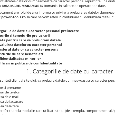
ntialitatea datelor dumneavoastra cu caracter personal reprezinta una dintr
in
BAIA MARE, MARAMURES
Romania, in calitate de operator de date.
ocument are rolul de a va informa cu privire la prelucrarea datelor dumneavoas
t
power-tools.ro
, la care ne vom referi in continuare cu denumirea "site-ul".
egoriile de date cu caracter personal prelucrate
urile si temeiurile prelucrarii
ata pentru care va prelucram datele
valuirea datelor cu caracter personal
nsferul datelor cu caracter personal
turile de care beneficiati
fidentialitatea minorilor
ficari in politica de confidentialitate
1. Categoriile de date cu caracter
sunteti client al site-ului, va prelucra datele dumneavoastra cu caracter pers
e si prenume
ar de telefon
sa de e-mail
sa de facturare
sa de livrare
 referitoare la modul in care utilizati site-ul (de exemplu, comportamentul 