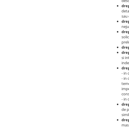
desc
drep
deta
sau 
drep
neju
drep
soli
prel
drep
drep
si i
inde
drep
- in
- in
teme
impe
cons
- in
drep
de p
simi
drep
masu