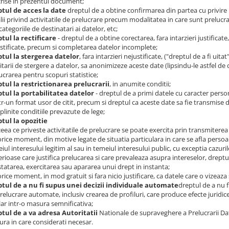
rise in prezentul document;
tul de acces la date
dreptul de a obtine confirmarea din partea cu privire 
lii privind activitatile de prelucrare precum modalitatea in care sunt prelucrat
categoriile de destinatari ai datelor, etc;
tul la rectificare
- dreptul de a obtine corectarea, fara intarzieri justificat
stificate, precum si completarea datelor incomplete;
tul la stergerea datelor
, fara intarzieri nejustificate, ("dreptul de a fi uita
citarii de stergere a datelor, sa anonimizeze aceste date (lipsindu-le astfel de 
ucrarea pentru scopuri statistice;
tul la restrictionarea prelucrarii
, in anumite conditii;
tul la portabilitatea datelor
- dreptul de a primi datele cu caracter perso
ntr-un format usor de citit, precum si dreptul ca aceste date sa fie transmise 
plinite conditiile prevazute de lege;
tul la opozitie
 ceea ce priveste activitatile de prelucrare se poate exercita prin transmiterea
 orice moment, din motive legate de situatia particulara in care se afla persoan
iul interesului legitim al sau in temeiul interesului public, cu exceptia cazur
rioase care justifica prelucarea si care prevaleaza asupra intereselor, dreptur
tatarea, exercitarea sau apararea unui drept in instanta;
 orice moment, in mod gratuit si fara nicio justificare, ca datele care o vizeaza
tul de a nu fi supus unei decizii individuale automate
dreptul de a nu f
relucrare automate, inclusiv crearea de profiluri, care produce efecte juridi
lar intr-o masura semnificativa;
tul de a va adresa Autoritatii
Nationale de supraveghere a Prelucrarii Da
ra in care considerati necesar.