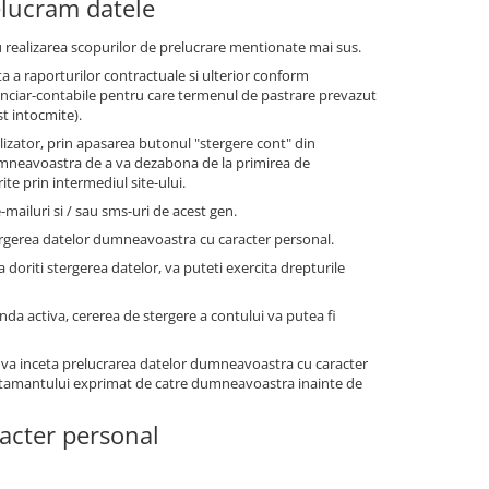
elucram datele
 realizarea scopurilor de prelucrare mentionate mai sus.
a a raporturilor contractuale si ulterior conform
financiar-contabile pentru care termenul de pastrare prevazut
st intocmite).
tilizator, prin apasarea butonul "stergere cont" din
dumneavoastra de a va dezabona de la primirea de
te prin intermediul site-ului.
-mailuri si / sau sms-uri de acest gen.
ergerea datelor dumneavoastra cu caracter personal.
a doriti stergerea datelor, va puteti exercita drepturile
anda activa, cererea de stergere a contului va putea fi
 va inceta prelucrarea datelor dumneavoastra cu caracter
simtamantului exprimat de catre dumneavoastra inainte de
racter personal