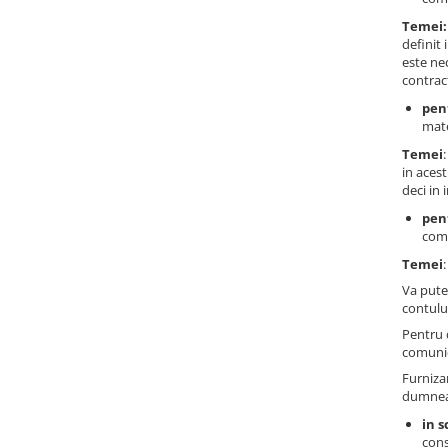
Temei:
definit 
este ne
contrac
pent
mate
Temei
in acest
deci in 
pen
comu
Temei
Va pute
contului
Pentru 
comunic
Furniza
dumneav
in s
cons