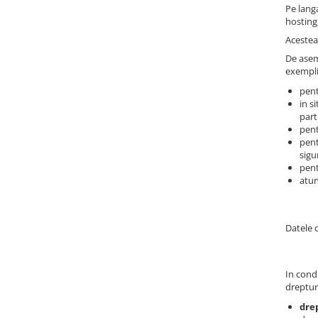
Pe langa
hosting
Acestea 
De asem
exempli
pent
in s
part
pent
pent
sigu
pent
atun
Datele 
In condi
dreptur
dre