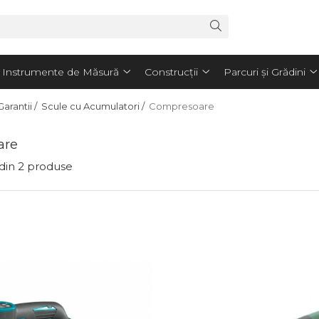
Instrumente de Măsură
Construcții
Parcuri și Grădini
arantii /
Scule cu Acumulatori /
Compresoare
are
din
2
produse