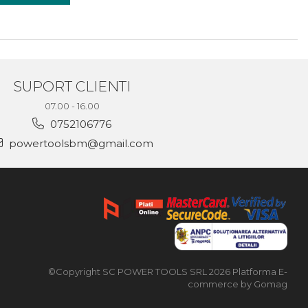
SUPORT CLIENTI
07.00 - 16.00
0752106776
powertoolsbm@gmail.com
©Copyright SC POWER TOOLS SRL 2026
Platforma E-
commerce by Gomag