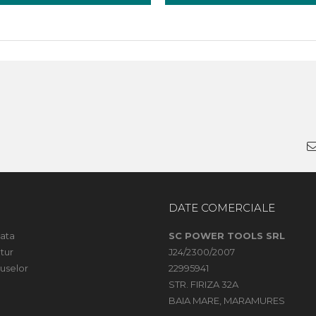
DATE COMERCIALE
ata
SC POWER TOOLS SRL
tur
J24/2300/2007
uselor
22995941
STR. FIRIZA 32A
BAIA MARE, MARAMURES