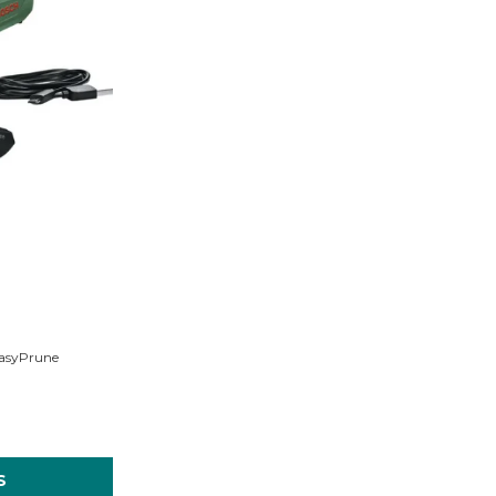
ce de grădină cu acumulator EasyPrune
S