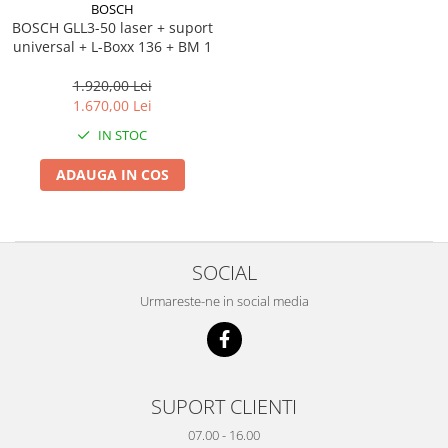
Încărcătoare
Polizoare de Banc
BOSCH
BOSCH GLL3-50 laser + suport
Polizoare Drepte
universal + L-Boxx 136 + BM 1
Polizoare Unghiulare
1.920,00 Lei
Rindele
1.670,00 Lei
Suflante
IN STOC
Suflante cu Aer Cald
ADAUGA IN COS
Șlefuitoare
SOCIAL
Urmareste-ne in social media
SUPORT CLIENTI
07.00 - 16.00