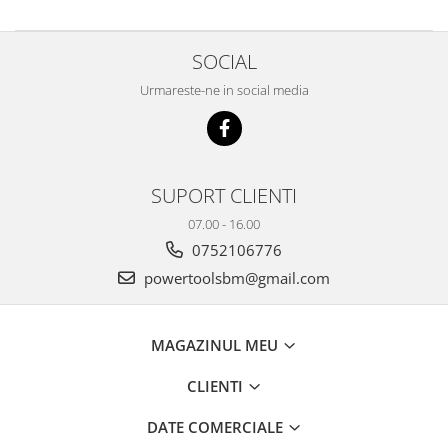
Încărcătoare
Polizoare de Banc
Polizoare Drepte
SOCIAL
Polizoare Unghiulare
Urmareste-ne in social media
Rindele
Suflante
Suflante cu Aer Cald
SUPORT CLIENTI
Șlefuitoare
07.00 - 16.00
0752106776
powertoolsbm@gmail.com
MAGAZINUL MEU
CLIENTI
DATE COMERCIALE