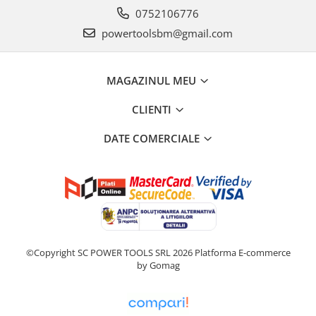
Încărcătoare
Polizoare de Banc
0752106776
Polizoare Drepte
powertoolsbm@gmail.com
Polizoare Unghiulare
Rindele
MAGAZINUL MEU
Suflante
CLIENTI
Suflante cu Aer Cald
Șlefuitoare
DATE COMERCIALE
©Copyright SC POWER TOOLS SRL 2026
Platforma E-commerce
by Gomag