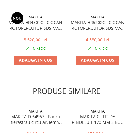
MAKITA
MAKITA
NOU
MAKITA HR4501C , CIOCAN
MAKITA HR5202C , CIOCAN
ROTOPERCUTOR SDS MAX
ROTOPERCUTOR SDS MAX
,45 MM, 1350 W, 10.1 J
52 MM, 1510 W, 19.1 J
3.620,00 Lei
4.380,00 Lei
IN STOC
IN STOC
ADAUGA IN COS
ADAUGA IN COS
PRODUSE SIMILARE
MAKITA
MAKITA
MAKITA D-64967 - Panza
MAKITA CUTIT DE
fierastrau circular, lemn,
RINDELUIT 170 MM 2 BUC
190x30x2.2 mm, 40 dinti