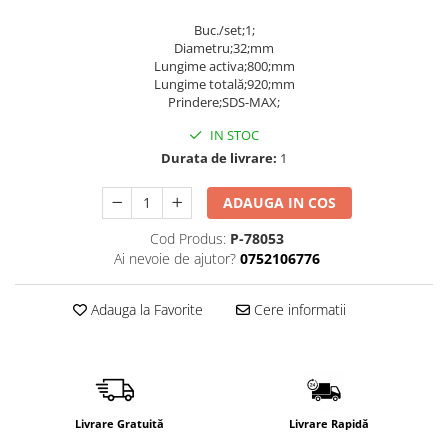
Încărcătoare
Polizoare de Banc
Buc./set;1;
Polizoare Drepte
Diametru;32;mm
Lungime activa;800;mm
Polizoare Unghiulare
Lungime totală;920;mm
Rindele
Prindere;SDS-MAX;
Suflante
IN STOC
Durata de livrare:
1
Suflante cu Aer Cald
Șlefuitoare
ADAUGA IN COS
Cod Produs:
P-78053
Ai nevoie de ajutor?
0752106776
Adauga la Favorite
Cere informatii
Livrare Gratuită
Livrare Rapidă