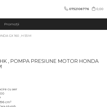
0752106776
0,00
Promoții
DA GX 160 , H 55 M
 HK , POMPA PRESIUNE MOTOR HONDA
M
acire cu aer
200
P
 196 cm³
fara plumb