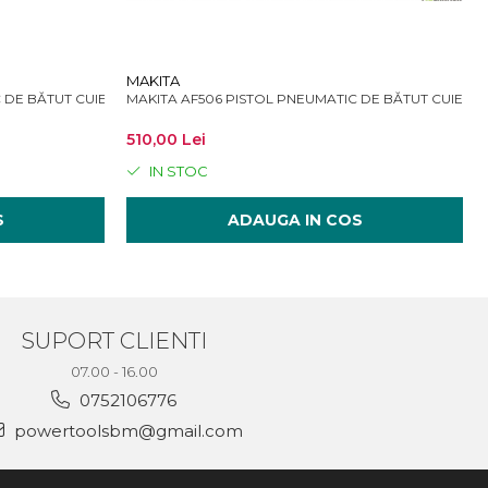
MAKITA
TIC DE BĂTUT CUIE 50 - 90 MM 8.3 BAR
MAKITA AF506 PISTOL PNEUMATIC DE BĂTUT CUIE 1
510,00 Lei
IN STOC
S
ADAUGA IN COS
SUPORT CLIENTI
07.00 - 16.00
0752106776
powertoolsbm@gmail.com