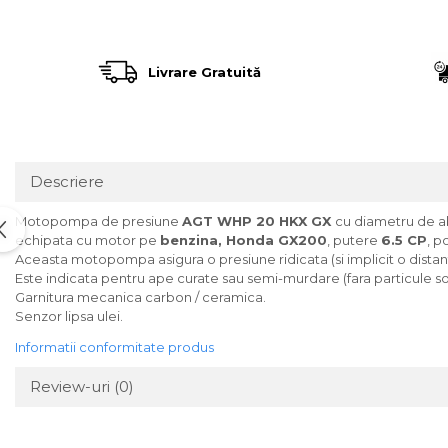
Încărcătoare
Polizoare de Banc
Polizoare Drepte
Polizoare Unghiulare
Livrare Gratuită
Rindele
Suflante
Suflante cu Aer Cald
Descriere
Șlefuitoare
Motopompa de presiune
AGT WHP 20 HKX GX
cu diametru de ab
echipata cu motor pe
benzina, Honda GX200
, putere
6.5 CP
, p
Aceasta motopompa asigura o presiune ridicata (si implicit o distan
Este indicata pentru ape curate sau semi-murdare (fara particule so
Garnitura mecanica carbon / ceramica.
Senzor lipsa ulei.
Informatii conformitate produs
Review-uri
(0)