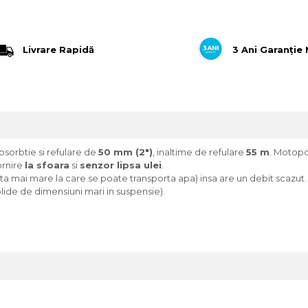
Livrare Rapidă
3 Ani Garanție
sorbtie si refulare de
50 mm (2")
, inaltime de refulare
55 m
. Motop
ornire
la sfoara
si
senzor lipsa ulei
.
ta mai mare la care se poate transporta apa) insa are un debit scazut.
lide de dimensiuni mari in suspensie).