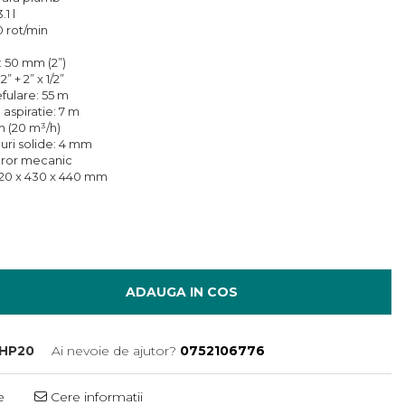
1 l
0 rot/min
: 50 mm (2”)
” + 2” x 1/2”
fulare: 55 m
spiratie: 7 m
n (20 m³/h)
ri solide: 4 mm
aror mecanic
: 520 x 430 x 440 mm
ADAUGA IN COS
HP20
Ai nevoie de ajutor?
0752106776
e
Cere informatii