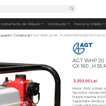
Instrumente de Măsură
Construcții
Parcuri și Grădini
arantii /
Construcții /
AGT WHP 20 HK , POMPA PRESIUNE MOTOR HON
AGT WHP 20
GX 160 , H 55 
3.250,00 Lei
Motor: OHV, 4 timpi, r
Tip motor: Honda GX
Putere maxima: 6.5 C
Capacitate cilindrica:
Combustibil: Benzina 