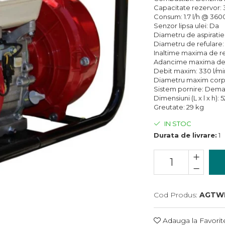
Capacitate rezervor: 3.
Consum: 1.7 l/h @ 360
Senzor lipsa ulei: Da
Diametru de aspiratie
Diametru de refulare: 2
Inaltime maxima de re
Adancime maxima de a
Debit maxim: 330 l/mi
Diametru maxim corpu
Sistem pornire: Dem
Dimensiuni (L x l x h)
Greutate: 29 kg
IN STOC
Durata de livrare:
1
Cod Produs:
AGTW
Adauga la Favorit