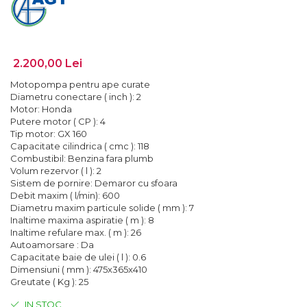
Lanterne
Foarfece de Tablă și Ștanțat
Tăiere cu Ferăstraie Sabie
Suflante de Grădină
Mașini de Găurit și Înșurubat
GARDURI ELECTRICE
Tăiere cu Ferăstraie Verticale
Tocătoare de Frunze și Crengi
Mașini de Tuns Gard Viu
Mașini de Frezat
Tăiere, Degroşare şi Periere
Trimmere
2.200,00 Lei
Mașini de Tuns Gazon
Mașini de Frezat Caneluri
Tăiere, Șlefuire şi Găurire cu
Motopompa pentru ape curate
Mașini de Înșurubat cu Impact
Mașini de Frezat Nuturi
Diamant
Diametru conectare ( inch ): 2
Mașini de Șlefuit
Mașini de Găurit
Motor: Honda
uleiuri
Putere motor ( CP ): 4
Mașini Multifuncționale
Mașini de Găurit cu Percuție
Unelte Manuale
Tip motor: GX 160
Capacitate cilindrica ( cmc ): 118
Mașini Înșurubat pentru Gips
Mașini de Polișat
Valize de Protecție
Combustibil: Benzina fara plumb
Carton
Mașini de Tuns Gard Viu
Volum rezervor ( l ): 2
Șlefuire și Lustruire
Sistem de pornire: Demaror cu sfoara
Polizoare Unghiulare
Mașini de Tăiat BCA
Debit maxim ( l/min): 600
Pulverizatoare
Diametru maxim particule solide ( mm ): 7
Mașini de Înșurubat cu Impuls
Inaltime maxima aspiratie ( m ): 8
Rindele
Inaltime refulare max. ( m ): 26
Mașini de Înșurubat Electrice
Autoamorsare : Da
Suflante
Mașini de Înșurubat pentru Gips
Capacitate baie de ulei ( l ): 0.6
Trimmere
Carton
Dimensiuni ( mm ): 475x365x410
Greutate ( Kg ): 25
Vibratoare Beton
Multicutter
IN STOC