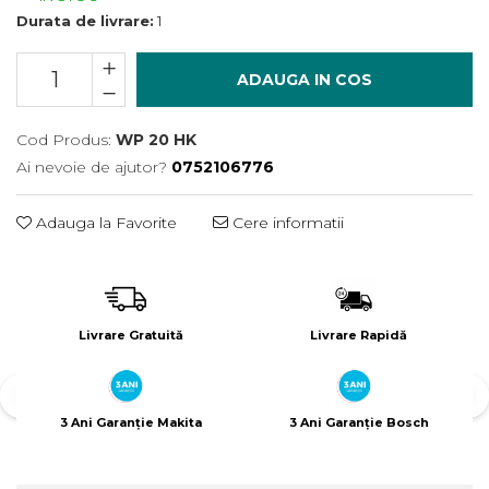
Încărcătoare
Polizoare de Banc
Durata de livrare:
1
Polizoare Drepte
Polizoare Unghiulare
ADAUGA IN COS
Rindele
Cod Produs:
WP 20 HK
Suflante
Ai nevoie de ajutor?
0752106776
Suflante cu Aer Cald
Șlefuitoare
Adauga la Favorite
Cere informatii
Livrare Gratuită
Livrare Rapidă
3 Ani Garanție Makita
3 Ani Garanție Bosch