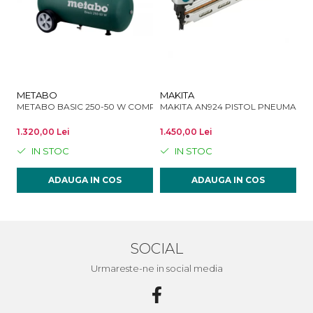
METABO
MAKITA
M
METABO BASIC 250-50 W COMPRESOR CU PISTON
MAKITA AN924 PISTOL PNEUMAT
1.320,00 Lei
1.450,00 Lei
51
IN STOC
IN STOC
ADAUGA IN COS
ADAUGA IN COS
SOCIAL
Urmareste-ne in social media