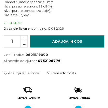
Încărcătoare
Polizoare de Banc
Diametru interior panza: 30 mm;
Nivel presiune sonora: 93 dB(A);
Polizoare Drepte
Nivel putere sonora: 106 dB(A);
Greutate: 13,5 kg.
Polizoare Unghiulare
IN STOC
Rindele
Data de livrare:
poimaine, 12.08.2026
Suflante
Suflante cu Aer Cald
ADAUGA IN COS
Șlefuitoare
Cod Produs:
0601B19000
Ai nevoie de ajutor?
0752106776
Adauga la Favorite
Cere informatii
Livrare Gratuită
Livrare Rapidă