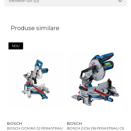
Review-uri
(0)
Produse similare
NOU
BOSCH
BOSCH
M
BOSCH GCM 80 SJ FERASTRAU CIRCULAR DE BANC 1400W
BOSCH GCM 216 FERASTRAU CIRC
MA