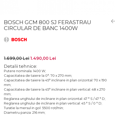
Lanterne
Foarfece de Tablă și Ștanțat
Tăiere cu Ferăstraie Sabie
Suflante de Grădină
Mașini de Găurit și Înșurubat
GARDURI ELECTRICE
Tăiere cu Ferăstraie Verticale
Tocătoare de Frunze și Crengi
Mașini de Tuns Gard Viu
Mașini de Frezat
Tăiere, Degroşare şi Periere
Trimmere
BOSCH GCM 800 SJ FERASTRAU
Mașini de Tuns Gazon
Mașini de Frezat Caneluri
CIRCULAR DE BANC 1400W
Tăiere, Șlefuire şi Găurire cu
Mașini de Înșurubat cu Impact
Mașini de Frezat Nuturi
Diamant
Mașini de Șlefuit
Mașini de Găurit
uleiuri
Mașini Multifuncționale
Mașini de Găurit cu Percuție
Unelte Manuale
Mașini Înșurubat pentru Gips
Mașini de Polișat
Valize de Protecție
1.699,00 Lei
1.490,00 Lei
Carton
Mașini de Tuns Gard Viu
Șlefuire și Lustruire
Detalii tehnice:
Polizoare Unghiulare
Putere nominala: 1400 W;
Mașini de Tăiat BCA
Capacitatea de taiere la 0°: 70 x 270 mm;
Pulverizatoare
Mașini de Înșurubat cu Impuls
Capacitatea de taiere la 45° inclinare in plan orizontal: 70 x 190
mm;
Rindele
Mașini de Înșurubat Electrice
Capacitatea de taiere la 45° inclinare in plan vertical: 48 x 270
Suflante
mm;
Mașini de Înșurubat pentru Gips
Reglarea unghiului de inclinare in plan orizontal: 47 ° S / 47 ° D;
Trimmere
Carton
Reglarea unghiului de inclinare in plan vertical: 45 ° S / 0 ° D;
Turatie la mersul in gol: 5500 rot/min;
Vibratoare Beton
Multicutter
Diametru panza: 216 mm;