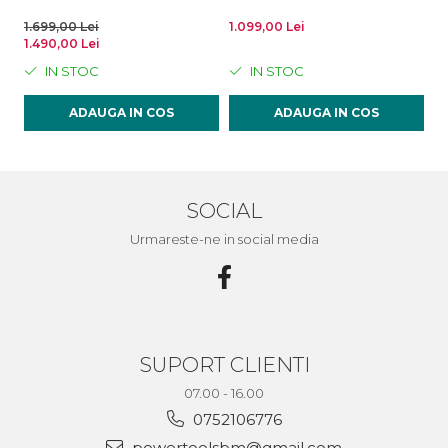
1.699,00 Lei
1.099,00 Lei
1.
1.490,00 Lei
IN STOC
IN STOC
ADAUGA IN COS
ADAUGA IN COS
SOCIAL
Urmareste-ne in social media
SUPORT CLIENTI
07.00 - 16.00
0752106776
powertoolsbm@gmail.com