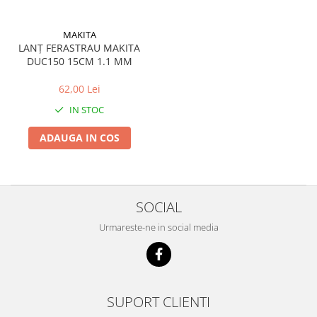
Încărcătoare
Polizoare de Banc
Polizoare Drepte
MAKITA
LANȚ FERASTRAU MAKITA
Polizoare Unghiulare
DUC150 15CM 1.1 MM
Rindele
62,00 Lei
Suflante
IN STOC
Suflante cu Aer Cald
Șlefuitoare
ADAUGA IN COS
SOCIAL
Urmareste-ne in social media
SUPORT CLIENTI