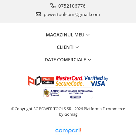
Încărcătoare
Polizoare de Banc
0752106776
Polizoare Drepte
powertoolsbm@gmail.com
Polizoare Unghiulare
Rindele
MAGAZINUL MEU
Suflante
CLIENTI
Suflante cu Aer Cald
Șlefuitoare
DATE COMERCIALE
©Copyright SC POWER TOOLS SRL 2026
Platforma E-commerce
by Gomag