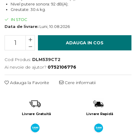
Încărcătoare
Polizoare de Banc
Nivel putere sonora: 92 dB(A);
Greutate: 30.4 kg.
Polizoare Drepte
IN STOC
Polizoare Unghiulare
Data de livrare:
Luni, 10.08.2026
Rindele
Suflante
ADAUGA IN COS
Suflante cu Aer Cald
Șlefuitoare
Cod Produs:
DLM539CT2
Ai nevoie de ajutor?
0752106776
Adauga la Favorite
Cere informatii
Livrare Gratuită
Livrare Rapidă