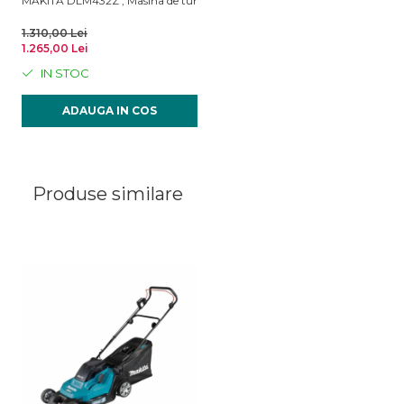
MAKITA DLM432Z , Masina de tuns gazonul, 43 cm - fara acumulator si i
1.310,00 Lei
1.265,00 Lei
IN STOC
ADAUGA IN COS
Produse similare