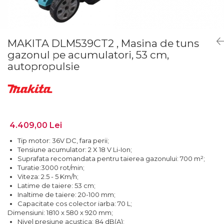
Lanterne
Foarfece de Tablă și Ștanțat
Tăiere cu Ferăstraie Sabie
Suflante de Grădină
Mașini de Găurit și Înșurubat
GARDURI ELECTRICE
Tăiere cu Ferăstraie Verticale
Tocătoare de Frunze și Crengi
Mașini de Tuns Gard Viu
Mașini de Frezat
Tăiere, Degroşare şi Periere
Trimmere
MAKITA DLM539CT2 , Masina de tuns
Mașini de Tuns Gazon
Mașini de Frezat Caneluri
gazonul pe acumulatori, 53 cm,
Tăiere, Șlefuire şi Găurire cu
Mașini de Înșurubat cu Impact
Mașini de Frezat Nuturi
autopropulsie
Diamant
Mașini de Șlefuit
Mașini de Găurit
uleiuri
Mașini Multifuncționale
Mașini de Găurit cu Percuție
Unelte Manuale
Mașini Înșurubat pentru Gips
Mașini de Polișat
Valize de Protecție
Carton
Mașini de Tuns Gard Viu
4.409,00 Lei
Șlefuire și Lustruire
Polizoare Unghiulare
Mașini de Tăiat BCA
Tip motor: 36V DC, fara perii;
Tensiune acumulator: 2 X 18 V Li-Ion;
Pulverizatoare
Mașini de Înșurubat cu Impuls
Suprafata recomandata pentru taierea gazonului: 700 m²;
Rindele
Turatie:3000 rot/min;
Mașini de Înșurubat Electrice
Viteza: 2.5 - 5 Km/h;
Suflante
Latime de taiere: 53 cm;
Mașini de Înșurubat pentru Gips
Inaltime de taiere: 20-100 mm;
Trimmere
Carton
Capacitate cos colector iarba: 70 L;
Vibratoare Beton
Multicutter
Dimensiuni: 1810 x 580 x 920 mm;
Nivel presiune acustica: 84 dB(A);