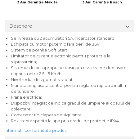
3 Ani Garanție Makita
3 Ani Garanție Bosch
Descriere
Se livreaza cu 2 acumulatori 5A, incarcator standard;
Echipata cu motor puternic fara perii de 36V;
Sistem de pornire Soft Start;
Limitator de curent electronic pentru protectie la
suprasarcina;
Sistemul de autopropulsie ii asigura o viteza de deplasare
cuprinsa intre 2.5 - 5 Km/h;
Nivel redus de zgomot si vibratii;
Maneta amplasata central pentru reglarea rapida a inaltimii
de tundere;
Frana electrica;
Dispozitiv integrat ce indica gradul de umplere al cosului de
colectare;
Comutator tip clapeta de siguranta;
Rezistenta sporita la apa prin gradul de protectie IPX4.
Informatii conformitate produs