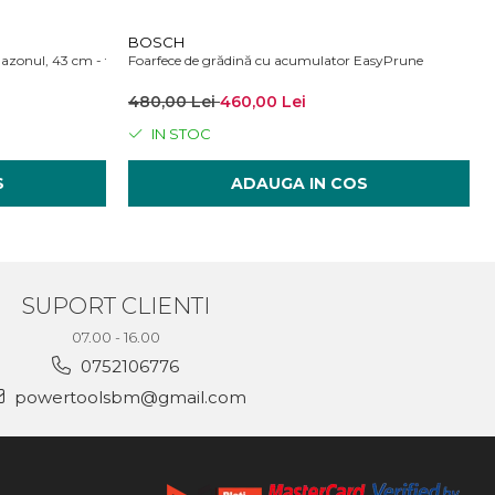
BOSCH
zonul, 43 cm - fara acumulator si incarcator
Foarfece de grădină cu acumulator EasyPrune
480,00 Lei
460,00 Lei
IN STOC
S
ADAUGA IN COS
SUPORT CLIENTI
07.00 - 16.00
0752106776
powertoolsbm@gmail.com