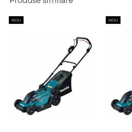
Produse similare
NOU
NOU