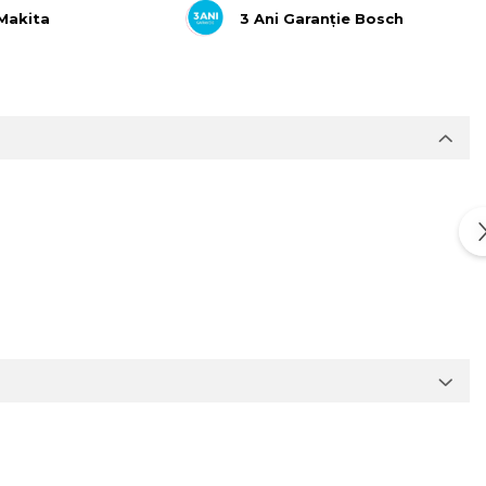
 Makita
3 Ani Garanție Bosch