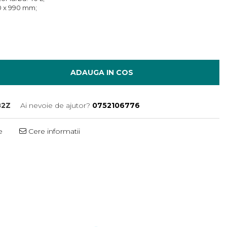
0 x 990 mm;
ADAUGA IN COS
82Z
Ai nevoie de ajutor?
0752106776
e
Cere informatii