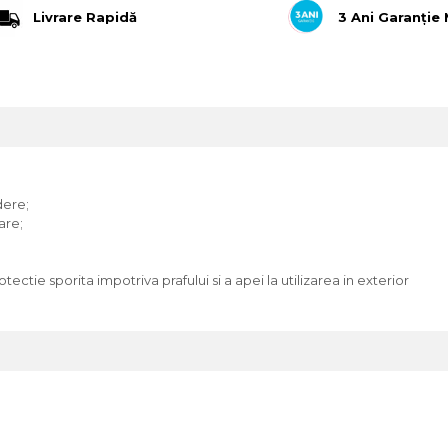
Livrare Rapidă
3 Ani Garanție
dere;
are;
tie sporita impotriva prafului si a apei la utilizarea in exterior