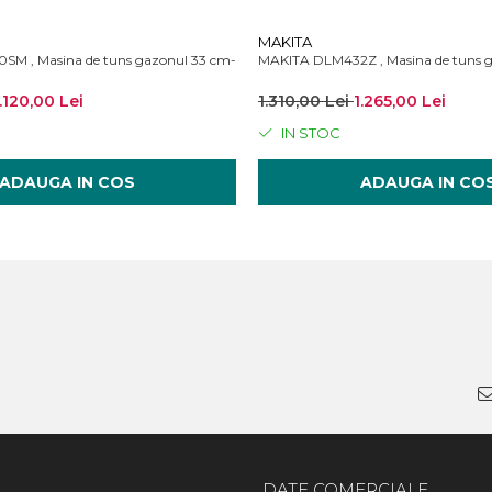
MAKITA
carcator
M , Masina de tuns gazonul 33 cm- cu acumulator 4A, incarcator standard
MAKITA DLM432Z , Masina de tuns ga
.120,00 Lei
1.310,00 Lei
1.265,00 Lei
IN STOC
ADAUGA IN COS
ADAUGA IN CO
DATE COMERCIALE