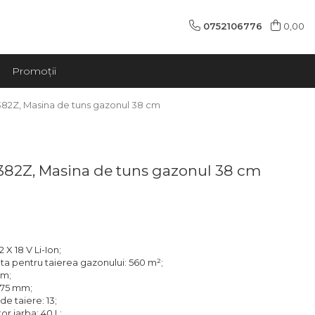
0752106776
0,00
Promoții
2Z, Masina de tuns gazonul 38 cm
2Z, Masina de tuns gazonul 38 cm
 X 18 V Li-Ion;
a pentru taierea gazonului: 560 m²;
cm;
0-75 mm;
de taiere: 13;
r iarba: 40 L;