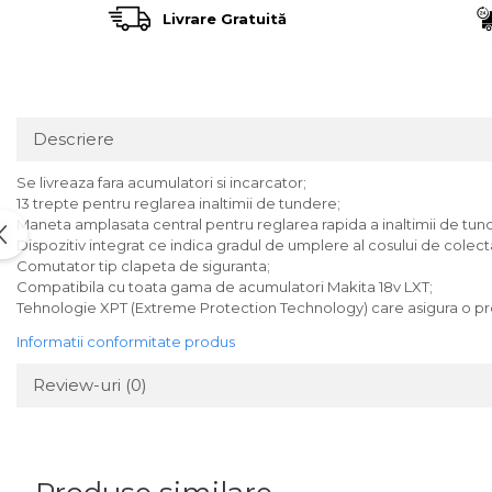
Încărcătoare
Polizoare de Banc
Livrare Gratuită
Polizoare Drepte
Polizoare Unghiulare
Rindele
Descriere
Suflante
Suflante cu Aer Cald
Se livreaza fara acumulatori si incarcator;
13 trepte pentru reglarea inaltimii de tundere;
Șlefuitoare
Maneta amplasata central pentru reglarea rapida a inaltimii de tun
Dispozitiv integrat ce indica gradul de umplere al cosului de colect
Comutator tip clapeta de siguranta;
Compatibila cu toata gama de acumulatori Makita 18v LXT;
Tehnologie XPT (Extreme Protection Technology) care asigura o protec
Informatii conformitate produs
Review-uri
(0)