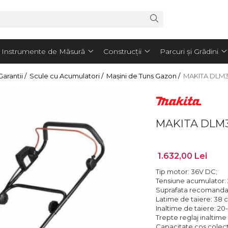
Instrumente de Măsură
Construcții
Parcuri și Grădini
arantii /
Scule cu Acumulatori /
Mașini de Tuns Gazon /
MAKITA DLM38
MAKITA DLM38
1.632,00 Lei
Tip motor: 36V DC;
Tensiune acumulator: 2
Suprafata recomandat
Latime de taiere: 38 
Inaltime de taiere: 2
Trepte reglaj inaltime 
Capacitate cos colecto