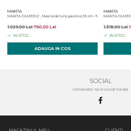
MAKITA
MAKITA
MAKITA DLM330Z , Masina de tuns gazonul 33 cm- fara acumulator si in
MAKITA DLM330S
1.029,00 Lei
760,00 Lei
1.318,00 Lei
1
IN STOC
IN STOC
ADAUGA IN COS
SOCIAL
Urmareste-ne in social media
MAGAZINUL MEU
CLIENTI