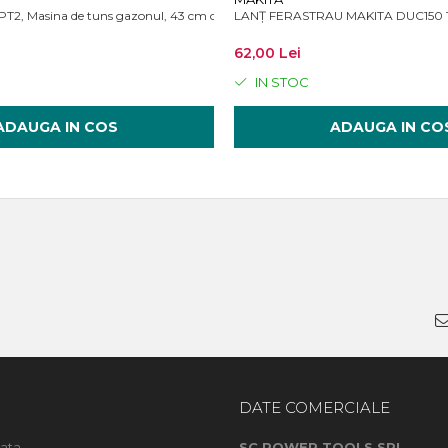
, Masina de tuns gazonul, 43 cm cu acumulatori 5A, incarcator
LANȚ FERASTRAU MAKITA DUC150 1
62,00 Lei
IN STOC
ADAUGA IN COS
ADAUGA IN CO
DATE COMERCIALE
ata
SC POWER TOOLS SRL