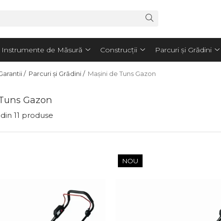
Instrumente de Măsură
Construcții
Parcuri și Grădini
arantii /
Parcuri și Grădini /
Mașini de Tuns Gazon
 Tuns Gazon
din
11
produse
NOU