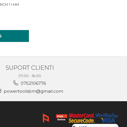
5CM 1.1 MM
S
SUPORT CLIENTI
07.00 - 16.00
0752106776
powertoolsbm@gmail.com