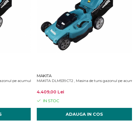
MAKITA
zonul pe acumulatori, 53 cm, autopropulsie
MAKITA DLM539CT2 , Masina de tuns gazonul pe acumula
4.409,00 Lei
IN STOC
S
ADAUGA IN COS