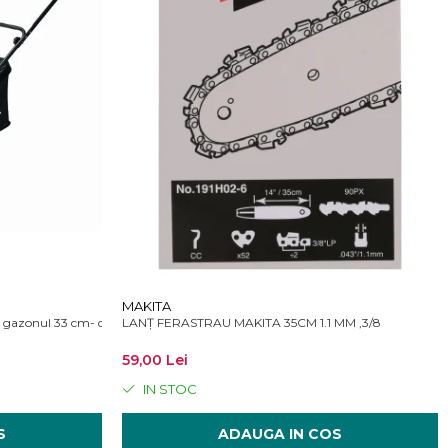
MAKITA
gazonul 33 cm- cu acumulator 4A, incarcator standard
LANȚ FERASTRAU MAKITA 35CM 1.1 MM ,3/8
59,00 Lei
IN STOC
S
ADAUGA IN COS