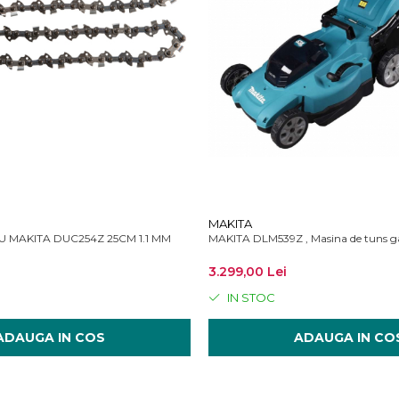
MAKITA
 MAKITA DUC254Z 25CM 1.1 MM
MAKITA DLM539Z , Masina de tuns ga
3.299,00 Lei
IN STOC
ADAUGA IN COS
ADAUGA IN CO