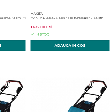
MAKITA
onul, 43 cm - fara acumulator si incarcator
MAKITA DLM382Z, Masina de tuns gazonul 38 cm
1.632,00 Lei
IN STOC
S
ADAUGA IN COS