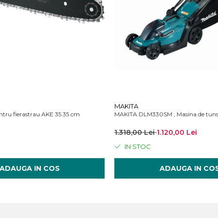
MAKITA
carcator
tru fierastrau AKE 35 35 cm
MAKITA DLM330SM , Masina de tuns 
1.318,00 Lei
1.120,00 Lei
IN STOC
ADAUGA IN COS
ADAUGA IN CO