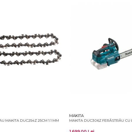
MAKITA
U MAKITA DUC254Z 25CM 1.1 MM
MAKITA DUC306Z FERĂSTRĂU CU 
1.699,00 Lei