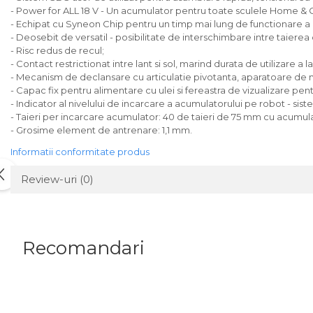
- Power for ALL 18 V - Un acumulator pentru toate sculele Home & 
- Echipat cu Syneon Chip pentru un timp mai lung de functionare a
- Deosebit de versatil - posibilitate de interschimbare intre taierea
- Risc redus de recul;
- Contact restrictionat intre lant si sol, marind durata de utilizare a la
- Mecanism de declansare cu articulatie pivotanta, aparatoare de man
- Capac fix pentru alimentare cu ulei si fereastra de vizualizare pe
- Indicator al nivelului de incarcare a acumulatorului pe robot - sis
- Taieri per incarcare acumulator: 40 de taieri de 75 mm cu acumula
- Grosime element de antrenare: 1,1 mm.
Informatii conformitate produs
Review-uri
(0)
Recomandari