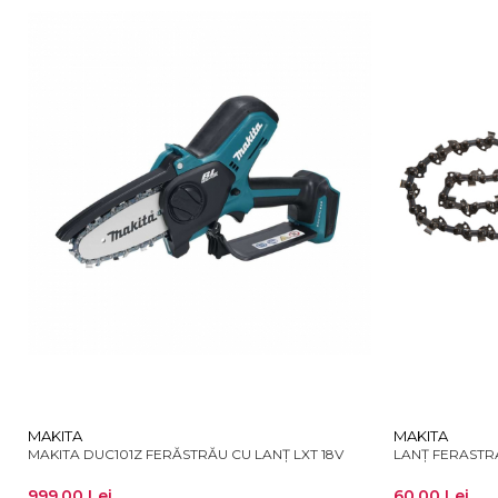
MAKITA
MAKITA
MAKITA DUC101Z FERĂSTRĂU CU LANȚ LXT 18V
LANȚ FERASTRA
999,00 Lei
60,00 Lei