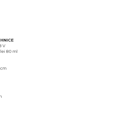
EHNICE
8 V
lei 80 ml
 cm
h