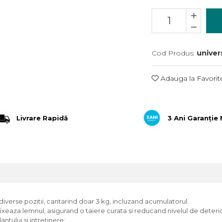
Cod Produs:
univer
Adauga la Favorit
Livrare Rapidă
3 Ani Garanție
diverse pozitii, cantarind doar 3 kg, incluzand acumulatorul.
 fixeaza lemnul, asigurand o taiere curata si reducand nivelul de deterio
ntului si intretinere;