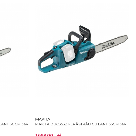
MAKITA
LANȚ 30CM 36V
MAKITA DUC353Z FERĂSTRĂU CU LANȚ 35CM 36V
1.699,00 Lei