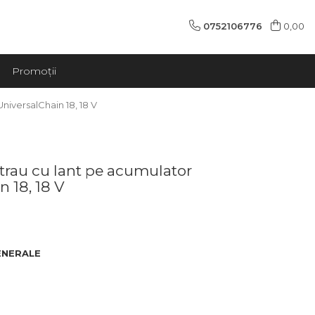
0752106776
0,00
Promoții
iversalChain 18, 18 V
trau cu lant pe acumulator
n 18, 18 V
ENERALE