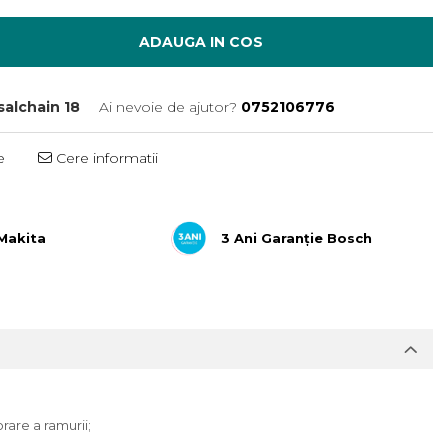
ADAUGA IN COS
salchain 18
Ai nevoie de ajutor?
0752106776
e
Cere informatii
 Makita
3 Ani Garanție Bosch
rare a ramurii;