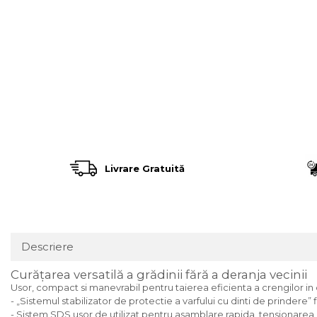
Încărcătoare
Polizoare de Banc
Polizoare Drepte
Polizoare Unghiulare
Rindele
Suflante
Suflante cu Aer Cald
Șlefuitoare
Livrare Gratuită
Descriere
Curăţarea versatilă a grădinii fără a deranja vecinii
Usor, compact si manevrabil pentru taierea eficienta a crengilor in 
- „Sistemul stabilizator de protectie a varfului cu dinti de prindere”
- Sistem SDS usor de utilizat pentru asamblare rapida, tensionarea la