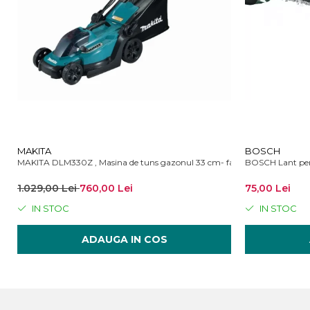
MAKITA
BOSCH
MAKITA DLM330Z , Masina de tuns gazonul 33 cm- fara acumulator si in
BOSCH Lant pen
1.029,00 Lei
760,00 Lei
75,00 Lei
IN STOC
IN STOC
ADAUGA IN COS