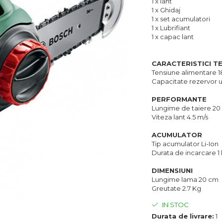
1 x lant
1 x Ghidaj
1 x set acumulatori
1 x Lubrifiant
1 x capac lant
CARACTERISTICI T
Tensiune alimentare 1
Capacitate rezervor u
PERFORMANTE
Lungime de taiere 20
Viteza lant 4.5 m/s
ACUMULATOR
Tip acumulator Li-Ion
Durata de incarcare 1 
DIMENSIUNI
Lungime lama 20 cm
Greutate 2.7 Kg
IN STOC
Durata de livrare:
1