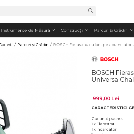
Instrumente de Măsură
Construcții
Parcuri și Grădini
arantii /
Parcuri și Grădini /
BOSCH Fierastrau cu lant pe acumulator Un
BOSCH Fieras
UniversalChai
999,00 Lei
CARACTERISTICI G
Continut pachet
1 x Fierastrau
1 x Incarcator