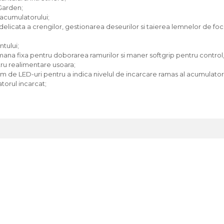
Garden;
 acumulatorului;
 delicata a crengilor, gestionarea deseurilor si taierea lemnelor de foc
ntului;
a fixa pentru doborarea ramurilor si maner softgrip pentru control, si
ntru realimentare usoara;
tem de LED-uri pentru a indica nivelul de incarcare ramas al acumulator
torul incarcat;