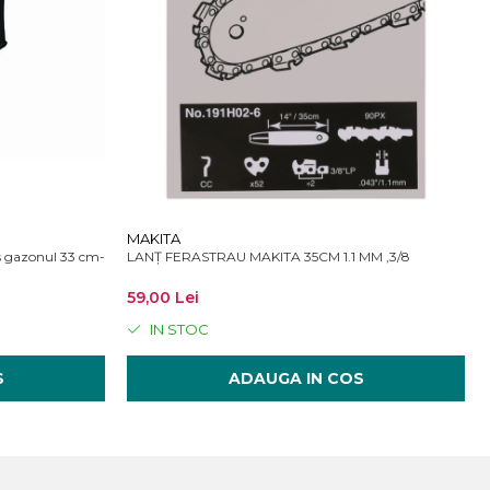
MAKITA
gazonul 33 cm- cu acumulator 4A, incarcator standard
LANȚ FERASTRAU MAKITA 35CM 1.1 MM ,3/8
59,00 Lei
IN STOC
S
ADAUGA IN COS