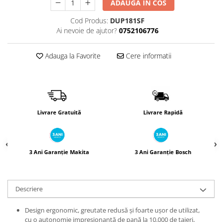
ADAUGA IN COS
Încărcătoare
Polizoare de Banc
Polizoare Drepte
Cod Produs:
DUP181SF
Ai nevoie de ajutor?
0752106776
Polizoare Unghiulare
Rindele
Adauga la Favorite
Cere informatii
Suflante
Suflante cu Aer Cald
Șlefuitoare
Livrare Gratuită
Livrare Rapidă
3 Ani Garanție Makita
3 Ani Garanție Bosch
Descriere
Design ergonomic, greutate redusă și foarte ușor de utilizat,
cu o autonomie impresionantă de pană la 10.000 de taieri,