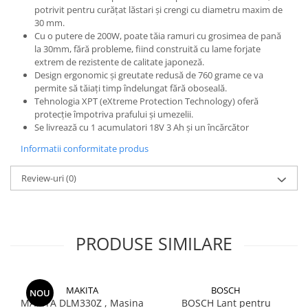
potrivit pentru curățat lăstari și crengi cu diametru maxim de
30 mm.
Cu o putere de 200W, poate tăia ramuri cu grosimea de pană
la 30mm, fără probleme, fiind construită cu lame forjate
extrem de rezistente de calitate japoneză.
Design ergonomic și greutate redusă de 760 grame ce va
permite să tăiați timp îndelungat fără oboseală.
Tehnologia XPT (eXtreme Protection Technology) oferă
protecție împotriva prafului și umezelii.
Se livrează cu 1 acumulatori 18V 3 Ah și un încărcător
Informatii conformitate produs
Review-uri
(0)
PRODUSE SIMILARE
MAKITA
BOSCH
NOU
MAKITA DLM330Z , Masina
BOSCH Lant pentru