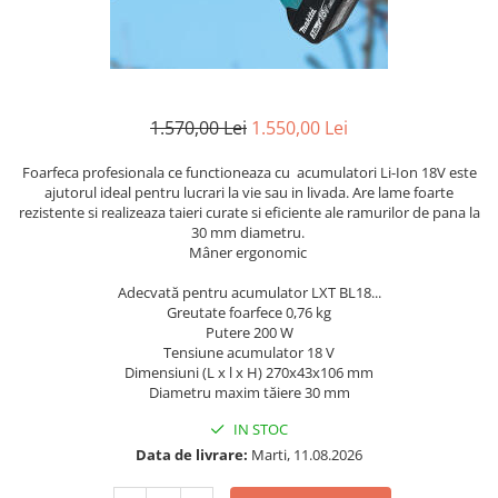
Lanterne
Foarfece de Tablă și Ștanțat
Tăiere cu Ferăstraie Sabie
Suflante de Grădină
Mașini de Găurit și Înșurubat
GARDURI ELECTRICE
Tăiere cu Ferăstraie Verticale
Tocătoare de Frunze și Crengi
Mașini de Tuns Gard Viu
Mașini de Frezat
Tăiere, Degroşare şi Periere
Trimmere
Mașini de Tuns Gazon
Mașini de Frezat Caneluri
Tăiere, Șlefuire şi Găurire cu
1.570,00 Lei
1.550,00 Lei
Mașini de Înșurubat cu Impact
Mașini de Frezat Nuturi
Diamant
Foarfeca profesionala ce functioneaza cu acumulatori Li-Ion 18V este
Mașini de Șlefuit
Mașini de Găurit
uleiuri
ajutorul ideal pentru lucrari la vie sau in livada. Are lame foarte
Mașini Multifuncționale
Mașini de Găurit cu Percuție
rezistente si realizeaza taieri curate si eficiente ale ramurilor de pana la
Unelte Manuale
30 mm diametru.
Mașini Înșurubat pentru Gips
Mașini de Polișat
Valize de Protecție
Mâner ergonomic
Carton
Mașini de Tuns Gard Viu
Șlefuire și Lustruire
Adecvată pentru acumulator LXT BL18...
Polizoare Unghiulare
Mașini de Tăiat BCA
Greutate foarfece 0,76 kg
Putere 200 W
Pulverizatoare
Mașini de Înșurubat cu Impuls
Tensiune acumulator 18 V
Rindele
Dimensiuni (L x l x H) 270x43x106 mm
Mașini de Înșurubat Electrice
Diametru maxim tăiere 30 mm
Suflante
Mașini de Înșurubat pentru Gips
IN STOC
Trimmere
Carton
Data de livrare:
Marti, 11.08.2026
Vibratoare Beton
Multicutter