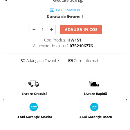
Greutate: 26,9 kg.
Încărcătoare
Polizoare de Banc
LA COMANDA
Polizoare Drepte
Durata de livrare:
1
Polizoare Unghiulare
Rindele
ADAUGA IN COS
Suflante
Cod Produs:
HW151
Ai nevoie de ajutor?
0752106776
Suflante cu Aer Cald
Șlefuitoare
Adauga la Favorite
Cere informatii
Livrare Gratuită
Livrare Rapidă
3 Ani Garanție Makita
3 Ani Garanție Bosch