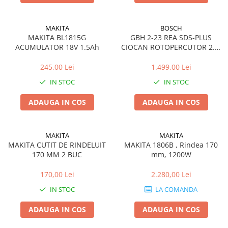
Lanterne
Foarfece de Tablă și Ștanțat
Tăiere cu Ferăstraie Sabie
Suflante de Grădină
Mașini de Găurit și Înșurubat
GARDURI ELECTRICE
Tăiere cu Ferăstraie Verticale
Tocătoare de Frunze și Crengi
MAKITA
BOSCH
Mașini de Tuns Gard Viu
Mașini de Frezat
MAKITA BL1815G
GBH 2-23 REA SDS-PLUS
Tăiere, Degroşare şi Periere
Trimmere
ACUMULATOR 18V 1.5Ah
CIOCAN ROTOPERCUTOR 2.3J
Mașini de Tuns Gazon
Mașini de Frezat Caneluri
Tăiere, Șlefuire şi Găurire cu
710W
Mașini de Înșurubat cu Impact
Mașini de Frezat Nuturi
Diamant
245,00 Lei
1.499,00 Lei
Mașini de Șlefuit
Mașini de Găurit
uleiuri
IN STOC
IN STOC
Mașini Multifuncționale
Mașini de Găurit cu Percuție
Unelte Manuale
ADAUGA IN COS
ADAUGA IN COS
Mașini Înșurubat pentru Gips
Mașini de Polișat
Valize de Protecție
Carton
Mașini de Tuns Gard Viu
Șlefuire și Lustruire
MAKITA
MAKITA
Polizoare Unghiulare
Mașini de Tăiat BCA
MAKITA CUTIT DE RINDELUIT
MAKITA 1806B , Rindea 170
Pulverizatoare
170 MM 2 BUC
mm, 1200W
Mașini de Înșurubat cu Impuls
Rindele
Mașini de Înșurubat Electrice
170,00 Lei
2.280,00 Lei
Suflante
Mașini de Înșurubat pentru Gips
IN STOC
LA COMANDA
Trimmere
Carton
ADAUGA IN COS
ADAUGA IN COS
Vibratoare Beton
Multicutter