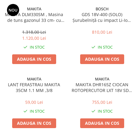
Încărcătoare
Polizoare de Banc
MAKITA
BOSCH
NOU
Polizoare Drepte
MAKITA DLM330SM , Masina
GDS 18V-400 (SOLO)
de tuns gazonul 33 cm- cu
Șurubelniță cu impact Li-Ion,
Polizoare Unghiulare
acumulator 4A, incarcator
400 Nm, brushless + Valiză
Rindele
standard
1.318,00 Lei
810,00 Lei
1.120,00 Lei
Suflante
IN STOC
IN STOC
Suflante cu Aer Cald
Șlefuitoare
ADAUGA IN COS
ADAUGA IN COS
MAKITA
MAKITA
LANȚ FERASTRAU MAKITA
MAKITA DHR165Z CIOCAN
35CM 1.1 MM ,3/8
ROTOPERCUTOR LXT 18V SDS-
PLUS 1,3 J
59,00 Lei
755,00 Lei
IN STOC
IN STOC
ADAUGA IN COS
ADAUGA IN COS