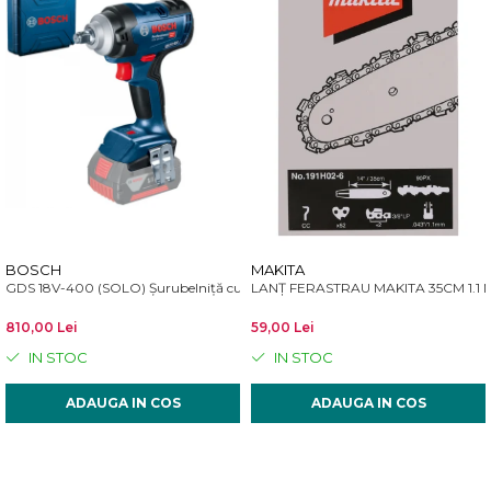
BOSCH
MAKITA
GDS 18V-400 (SOLO) Șurubelniță cu impact Li-Ion, 400 Nm, brushless + Val
LANȚ FERASTRAU MAKITA 35CM 1.1 M
810,00 Lei
59,00 Lei
IN STOC
IN STOC
ADAUGA IN COS
ADAUGA IN COS