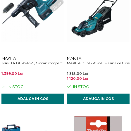
MAKITA
MAKITA
MAKITA DHR243Z , Ciocan rotopercutor SDS plus, 18 V
MAKITA DLM330SM , Masina de tuns g
1.399,00 Lei
1.318,00 Lei
1.120,00 Lei
IN STOC
IN STOC
ADAUGA IN COS
ADAUGA IN COS