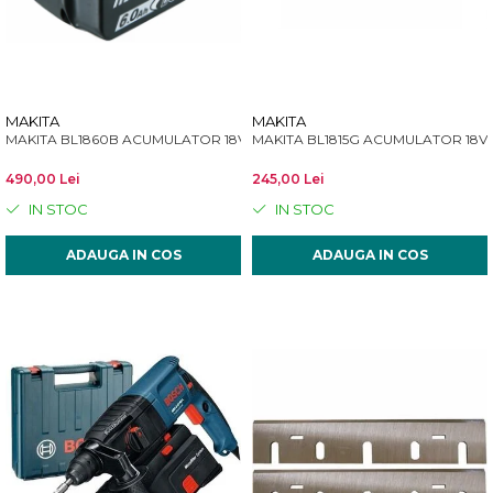
Încărcătoare
Polizoare de Banc
Polizoare Drepte
Polizoare Unghiulare
Rindele
MAKITA
MAKITA
MAKITA BL1860B ACUMULATOR 18V 6.0Ah
MAKITA BL1815G ACUMULATOR 18V 1
Suflante
Suflante cu Aer Cald
490,00 Lei
245,00 Lei
IN STOC
IN STOC
Șlefuitoare
ADAUGA IN COS
ADAUGA IN COS