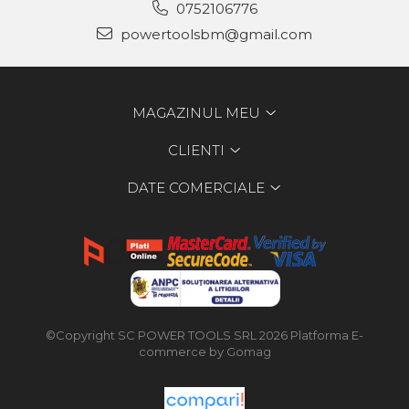
0752106776
powertoolsbm@gmail.com
MAGAZINUL MEU
CLIENTI
DATE COMERCIALE
©Copyright SC POWER TOOLS SRL 2026
Platforma E-
commerce by Gomag