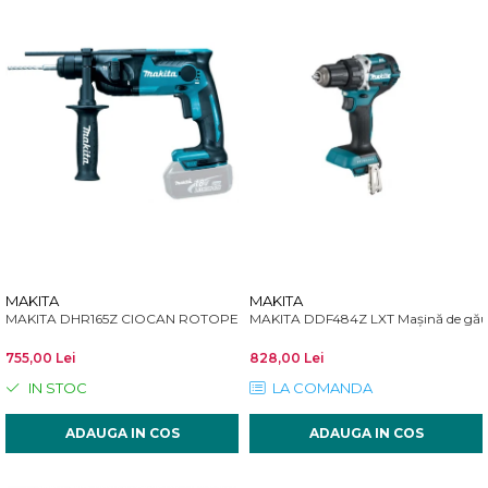
MAKITA
MAKITA
MAKITA DHR165Z CIOCAN ROTOPERCUTOR LXT 18V SDS-PLUS 1,3 J
MAKITA DDF484Z LXT Mașină de găuri
755,00 Lei
828,00 Lei
IN STOC
LA COMANDA
ADAUGA IN COS
ADAUGA IN COS