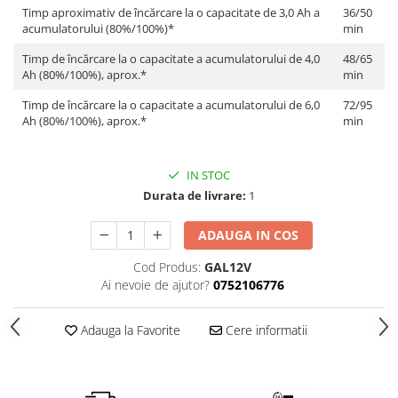
Încărcătoare
Polizoare de Banc
Timp aproximativ de încărcare la o capacitate de 3,0 Ah a
36/50
acumulatorului (80%/100%)*
min
Polizoare Drepte
Timp de încărcare la o capacitate a acumulatorului de 4,0
48/65
Polizoare Unghiulare
Ah (80%/100%), aprox.*
min
Rindele
Timp de încărcare la o capacitate a acumulatorului de 6,0
72/95
Suflante
Ah (80%/100%), aprox.*
min
Suflante cu Aer Cald
Șlefuitoare
IN STOC
Durata de livrare:
1
ADAUGA IN COS
Cod Produs:
GAL12V
Ai nevoie de ajutor?
0752106776
Adauga la Favorite
Cere informatii