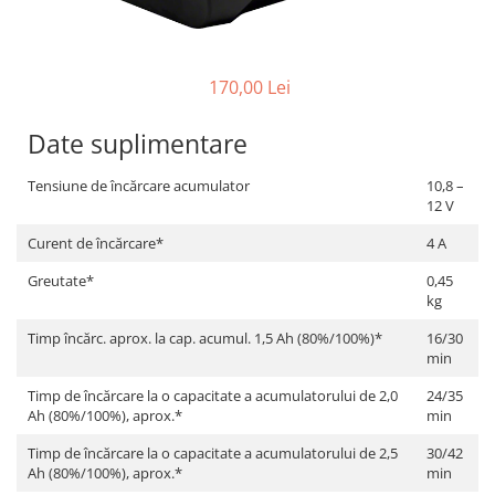
Lanterne
Foarfece de Tablă și Ștanțat
Tăiere cu Ferăstraie Sabie
Suflante de Grădină
Mașini de Găurit și Înșurubat
GARDURI ELECTRICE
Tăiere cu Ferăstraie Verticale
Tocătoare de Frunze și Crengi
Mașini de Tuns Gard Viu
Mașini de Frezat
170,00 Lei
Tăiere, Degroşare şi Periere
Trimmere
Mașini de Tuns Gazon
Mașini de Frezat Caneluri
Tăiere, Șlefuire şi Găurire cu
Date suplimentare
Mașini de Înșurubat cu Impact
Mașini de Frezat Nuturi
Diamant
Mașini de Șlefuit
Mașini de Găurit
uleiuri
Tensiune de încărcare acumulator
10,8 –
12 V
Mașini Multifuncționale
Mașini de Găurit cu Percuție
Unelte Manuale
Mașini Înșurubat pentru Gips
Mașini de Polișat
Curent de încărcare*
4 A
Valize de Protecție
Carton
Mașini de Tuns Gard Viu
Șlefuire și Lustruire
Greutate*
0,45
Polizoare Unghiulare
kg
Mașini de Tăiat BCA
Pulverizatoare
Timp încărc. aprox. la cap. acumul. 1,5 Ah (80%/100%)*
16/30
Mașini de Înșurubat cu Impuls
min
Rindele
Mașini de Înșurubat Electrice
Timp de încărcare la o capacitate a acumulatorului de 2,0
24/35
Suflante
Mașini de Înșurubat pentru Gips
Ah (80%/100%), aprox.*
min
Trimmere
Carton
Timp de încărcare la o capacitate a acumulatorului de 2,5
30/42
Vibratoare Beton
Multicutter
Ah (80%/100%), aprox.*
min