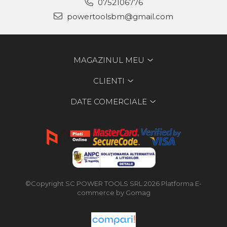
0752106776
powertoolsbm@gmail.com
MAGAZINUL MEU
CLIENTI
DATE COMERCIALE
©Copyright SC POWER TOOLS SRL 2026
Platforma E-
commerce by Gomag