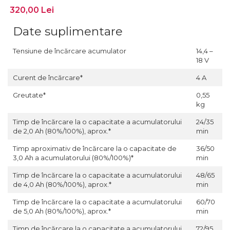
Lanterne
Foarfece de Tablă și Ștanțat
Tăiere cu Ferăstraie Sabie
320,00 Lei
Suflante de Grădină
Mașini de Găurit și Înșurubat
GARDURI ELECTRICE
Tăiere cu Ferăstraie Verticale
Tocătoare de Frunze și Crengi
Date suplimentare
Mașini de Tuns Gard Viu
Mașini de Frezat
Tăiere, Degroşare şi Periere
Trimmere
Mașini de Tuns Gazon
Mașini de Frezat Caneluri
Tensiune de încărcare acumulator
14,4 –
Tăiere, Șlefuire şi Găurire cu
18 V
Mașini de Înșurubat cu Impact
Mașini de Frezat Nuturi
Diamant
Curent de încărcare*
4 A
Mașini de Șlefuit
Mașini de Găurit
uleiuri
Greutate*
0,55
Mașini Multifuncționale
Mașini de Găurit cu Percuție
Unelte Manuale
kg
Mașini Înșurubat pentru Gips
Mașini de Polișat
Valize de Protecție
Carton
Timp de încărcare la o capacitate a acumulatorului
24/35
Mașini de Tuns Gard Viu
Șlefuire și Lustruire
de 2,0 Ah (80%/100%), aprox.*
min
Polizoare Unghiulare
Mașini de Tăiat BCA
Timp aproximativ de încărcare la o capacitate de
36/50
Pulverizatoare
3,0 Ah a acumulatorului (80%/100%)*
min
Mașini de Înșurubat cu Impuls
Rindele
Mașini de Înșurubat Electrice
Timp de încărcare la o capacitate a acumulatorului
48/65
de 4,0 Ah (80%/100%), aprox.*
min
Suflante
Mașini de Înșurubat pentru Gips
Trimmere
Carton
Timp de încărcare la o capacitate a acumulatorului
60/70
de 5,0 Ah (80%/100%), aprox.*
min
Vibratoare Beton
Multicutter
Timp de încărcare la o capacitate a acumulatorului
72/95