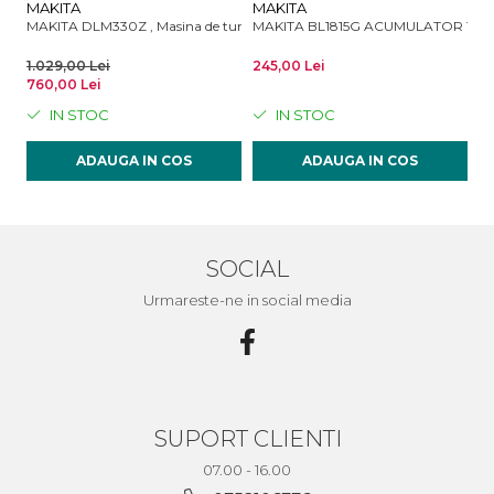
MAKITA
MAKITA
M
MAKITA DLM330Z , Masina de tuns gazonul 33 cm- fara acumulator si in
MAKITA BL1815G ACUMULATOR 18V 1
MA
1.029,00 Lei
245,00 Lei
1.
760,00 Lei
1.
IN STOC
IN STOC
ADAUGA IN COS
ADAUGA IN COS
SOCIAL
Urmareste-ne in social media
SUPORT CLIENTI
07.00 - 16.00