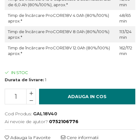
Încărcătoare
Polizoare de Banc
de 6,0 Ah (80%/100%), aprox.*
min
Polizoare Drepte
Timp de încărcare ProCORE18V 4.0Ah (80%/100%)
48/65
aprox.*
min
Polizoare Unghiulare
Rindele
Timp de încărcare ProCORE18V 8.0Ah (80%/100%)
113/124
aprox.*
min
Suflante
Timp de încărcare ProCORE18V 12.0Ah (80%/100%)
162/172
Suflante cu Aer Cald
aprox.*
min
Șlefuitoare
IN STOC
Durata de livrare:
1
ADAUGA IN COS
Cod Produs:
GAL18V40
Ai nevoie de ajutor?
0752106776
Adauga la Favorite
Cere informatii