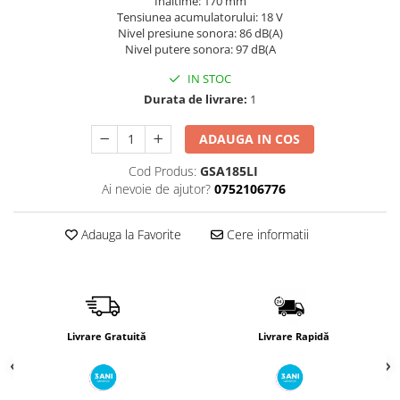
Inaltime: 170 mm
Încărcătoare
Polizoare de Banc
Tensiunea acumulatorului: 18 V
Nivel presiune sonora: 86 dB(A)
Polizoare Drepte
Nivel putere sonora: 97 dB(A
Polizoare Unghiulare
IN STOC
Rindele
Durata de livrare:
1
Suflante
ADAUGA IN COS
Suflante cu Aer Cald
Cod Produs:
GSA185LI
Șlefuitoare
Ai nevoie de ajutor?
0752106776
Adauga la Favorite
Cere informatii
Livrare Gratuită
Livrare Rapidă