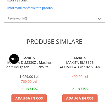
sigura a sculei.
Informatii conformitate produs
Review-uri
(0)
PRODUSE SIMILARE
MAKITA
MAKITA
NOU
MAKITA DLM330Z , Masina
MAKITA BL1860B
de tuns gazonul 33 cm- fara
ACUMULATOR 18V 6.0Ah
acumulator si incarcator
1.029,00 Lei
490,00 Lei
760,00 Lei
IN STOC
IN STOC
ADAUGA IN COS
ADAUGA IN COS