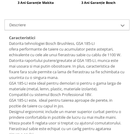
3 Ani Garanție Makita
3 Ani Garanție Bosch
Descriere
Caracteristici
Datorita tehnologiei Bosch Brushless, GSA 185-LI
ofera performante de taiere cu acumulator peste asteptari,
echivalente cu cele ale unui fierastrau sabie cu cablu de 1100 W.
Datorita raportului putere/greutate al GSA 185-LI, munca este
mai usoara si mai putin obositoare. In plus, caracteristica de
fixare fara scule permite ca lama de fierastrau sa fie schimbata cu
usurinta cu o singura mana.
GSA 185-LI este ideal pentru demolari si pentru o gama larga de
materiale (metal, lemn, plastic, materiale izolante).
Compatibil cu sistemul Bosch Professional 18V.
GSA 185-LI este, ideal pentru taierea aproape de perete, in
pozitie de taiere cu capul in jos.
Designul ergonomic include un maner superior curbat pentru o
prindere confortabila in pozitiile de lucru cu mai multe maini.
Viteza poate fi reglata usor si treptat cu ajutorul comutatorului.
Fierastraul sabie este echipat cu un carlig pentru agatarea