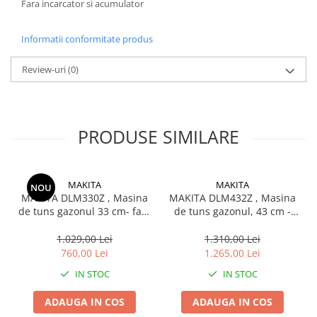
Fara incarcator si acumulator
Informatii conformitate produs
Review-uri
(0)
PRODUSE SIMILARE
MAKITA
MAKITA
NOU
MAKITA DLM330Z , Masina
MAKITA DLM432Z , Masina
de tuns gazonul 33 cm- fara
de tuns gazonul, 43 cm -
acumulator si incarcator
fara acumulator si
incarcator
1.029,00 Lei
1.310,00 Lei
760,00 Lei
1.265,00 Lei
IN STOC
IN STOC
ADAUGA IN COS
ADAUGA IN COS