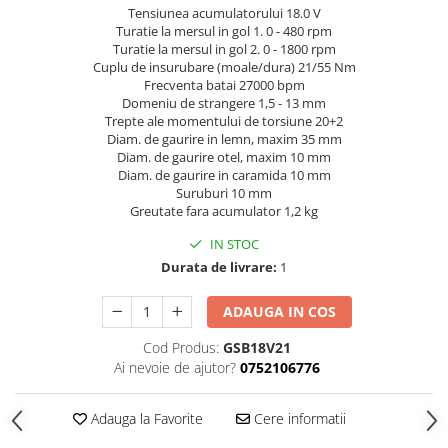
Încărcătoare
Polizoare de Banc
Tensiunea acumulatorului 18.0 V
Turatie la mersul in gol 1. 0 - 480 rpm
Polizoare Drepte
Turatie la mersul in gol 2. 0 - 1800 rpm
Cuplu de insurubare (moale/dura) 21/55 Nm
Polizoare Unghiulare
Frecventa batai 27000 bpm
Rindele
Domeniu de strangere 1,5 - 13 mm
Trepte ale momentului de torsiune 20+2
Suflante
Diam. de gaurire in lemn, maxim 35 mm
Diam. de gaurire otel, maxim 10 mm
Suflante cu Aer Cald
Diam. de gaurire in caramida 10 mm
Șlefuitoare
Suruburi 10 mm
Greutate fara acumulator 1,2 kg
IN STOC
Durata de livrare:
1
ADAUGA IN COS
Cod Produs:
GSB18V21
Ai nevoie de ajutor?
0752106776
Adauga la Favorite
Cere informatii