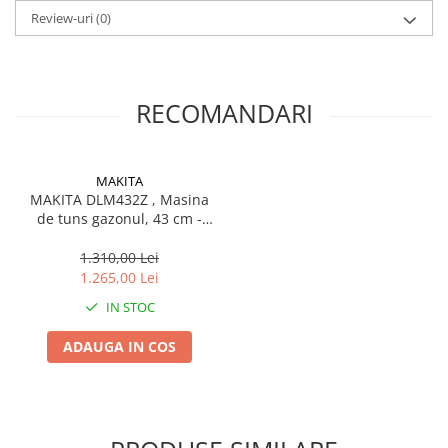
Review-uri
(0)
RECOMANDARI
MAKITA
MAKITA DLM432Z , Masina
de tuns gazonul, 43 cm -
fara acumulator si
incarcator
1.310,00 Lei
1.265,00 Lei
IN STOC
ADAUGA IN COS