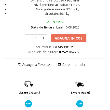
Dimensiuni: 1810 x 580 x 920 mm;
Încărcătoare
Polizoare de Banc
Nivel presiune acustica: 84 dB(A);
Nivel putere sonora: 92 dB(A);
Polizoare Drepte
Greutate: 30.4 kg.
Polizoare Unghiulare
IN STOC
Rindele
Data de livrare:
Luni, 10.08.2026
Suflante
ADAUGA IN COS
Suflante cu Aer Cald
Cod Produs:
DLM539CT2
Șlefuitoare
Ai nevoie de ajutor?
0752106776
Adauga la Favorite
Cere informatii
Livrare Gratuită
Livrare Rapidă