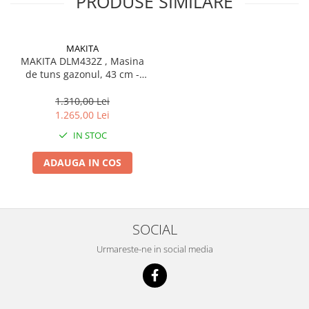
PRODUSE SIMILARE
MAKITA
MAKITA DLM432Z , Masina
de tuns gazonul, 43 cm -
fara acumulator si
incarcator
1.310,00 Lei
1.265,00 Lei
IN STOC
ADAUGA IN COS
SOCIAL
Urmareste-ne in social media