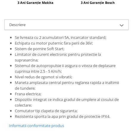
3 Ani Garanție Makita
3 Ani Garanție Bosch
Descriere
Se livreaza cu 2 acumulatori 5A, incarcator standard;
Echipata cu motor puternic fara perii de 36V;
Sistem de pornire Soft Start;
Limitator de curent electronic pentru protectie la
suprasarcina;
Sistemul de autopropulsie ii asigura o viteza de deplasare
cuprinsa intre 2.5 - 5 Km/h;
Nivel redus de zgomot si vibratii;
Maneta amplasata central pentru reglarea rapida a inaltimii
de tundere;
Frana electrica;
Dispozitiv integrat ce indica gradul de umplere al cosului de
colectare;
Comutator tip clapeta de siguranta;
Rezistenta sporita la apa prin gradul de protectie IPX4.
Informatii conformitate produs