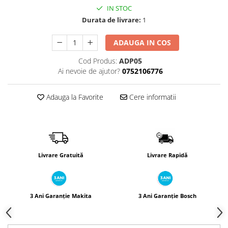
Încărcătoare
Polizoare de Banc
IN STOC
Polizoare Drepte
Durata de livrare:
1
Polizoare Unghiulare
ADAUGA IN COS
Rindele
Cod Produs:
ADP05
Suflante
Ai nevoie de ajutor?
0752106776
Suflante cu Aer Cald
Adauga la Favorite
Cere informatii
Șlefuitoare
Livrare Gratuită
Livrare Rapidă
3 Ani Garanție Makita
3 Ani Garanție Bosch