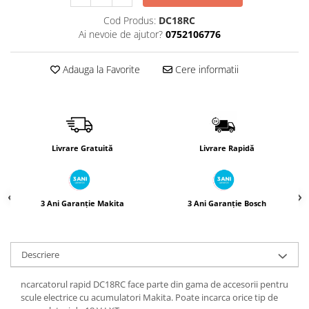
Încărcătoare
Polizoare de Banc
Cod Produs:
DC18RC
Polizoare Drepte
Ai nevoie de ajutor?
0752106776
Polizoare Unghiulare
Rindele
Adauga la Favorite
Cere informatii
Suflante
Suflante cu Aer Cald
Șlefuitoare
Livrare Gratuită
Livrare Rapidă
3 Ani Garanție Makita
3 Ani Garanție Bosch
Descriere
ncarcatorul rapid DC18RC face parte din gama de accesorii pentru
scule electrice cu acumulatori Makita. Poate incarca orice tip de