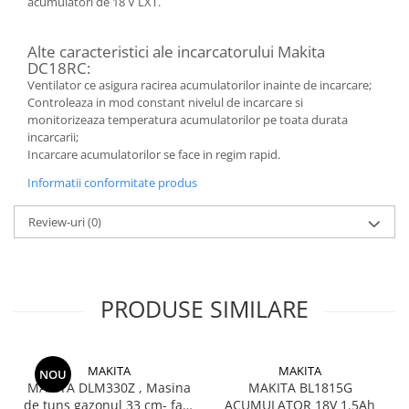
acumulatori de 18 V LXT.
Alte caracteristici ale incarcatorului Makita
DC18RC:
Ventilator ce asigura racirea acumulatorilor inainte de incarcare;
Controleaza in mod constant nivelul de incarcare si
monitorizeaza temperatura acumulatorilor pe toata durata
incarcarii;
Incarcare acumulatorilor se face in regim rapid.
Informatii conformitate produs
Review-uri
(0)
PRODUSE SIMILARE
MAKITA
MAKITA
NOU
MAKITA DLM330Z , Masina
MAKITA BL1815G
de tuns gazonul 33 cm- fara
ACUMULATOR 18V 1.5Ah