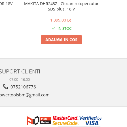
NOU
OR 18V
MAKITA DHR243Z , Ciocan rotopercutor
MAKITA D
SDS plus, 18 V
gazonul
1.399,00 Lei
1.
IN STOC
ADAUGA IN COS
SUPORT CLIENTI
07.00 - 16.00
0752106776
owertoolsbm@gmail.com