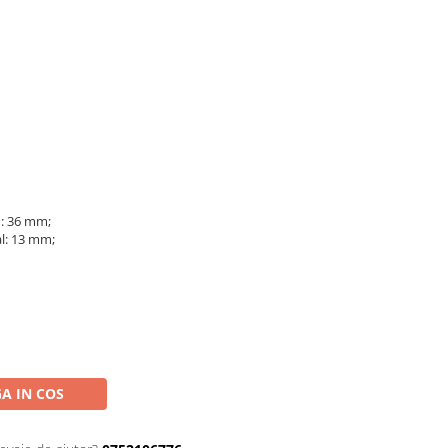
n: 36 mm;
l: 13 mm;
A IN COS