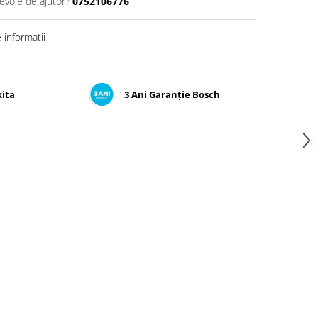
nevoie de ajutor?
0752106776
informatii
kita
3 Ani Garanție Bosch