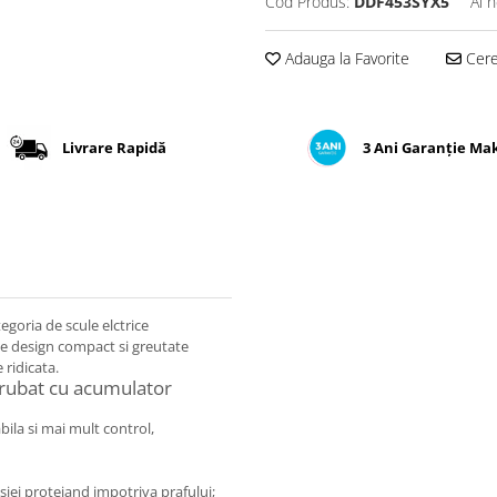
Cod Produs:
DDF453SYX5
Ai 
Adauga la Favorite
Cere 
Livrare Rapidă
3 Ani Garanție Ma
goria de scule elctrice
e design compact si greutate
 ridicata.
nsurubat cu acumulator
ila si mai mult control,
siei protejand impotriva prafului;