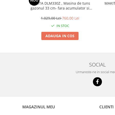
NOU
MAKITA DLM330Z , Masina de tuns
MAKIT
gazonul 33 cm- fara acumulator si
incarcator
1.029,00 Lei
760,00 Lei
IN STOC
ADAUGA IN COS
SOCIAL
Urmareste-ne in social me
MAGAZINUL MEU
CLIENTI