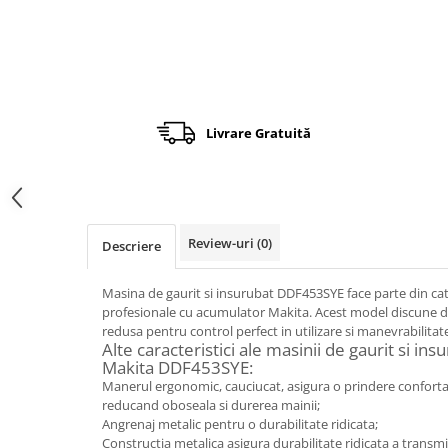
Încărcătoare
Polizoare de Banc
Polizoare Drepte
Polizoare Unghiulare
Rindele
Suflante
Livrare Gratuită
Suflante cu Aer Cald
Șlefuitoare
Review-uri
(0)
Descriere
Masina de gaurit si insurubat DDF453SYE face parte din cate
profesionale cu acumulator Makita. Acest model discune d
redusa pentru control perfect in utilizare si manevrabilitate
Alte caracteristici ale masinii de gaurit si i
Makita DDF453SYE:
Manerul ergonomic, cauciucat, asigura o prindere confortab
reducand oboseala si durerea mainii;
Angrenaj metalic pentru o durabilitate ridicata;
Constructia metalica asigura durabilitate ridicata a transmi