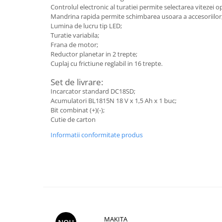
Controlul electronic al turatiei permite selectarea vitezei o
Mandrina rapida permite schimbarea usoara a accesoriilor
Lumina de lucru tip LED;
Turatie variabila;
Frana de motor;
Reductor planetar in 2 trepte;
Cuplaj cu frictiune reglabil in 16 trepte.
Set de livrare:
Incarcator standard DC18SD;
Acumulatori BL1815N 18 V x 1,5 Ah x 1 buc;
Bit combinat (+)(-);
Cutie de carton
Informatii conformitate produs
MAKITA