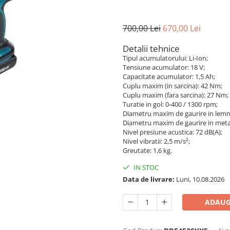
700,00 Lei
670,00 Lei
Detalii tehnice
Tipul acumulatorului: Li-Ion;
Tensiune acumulator: 18 V;
Capacitate acumulator: 1,5 Ah;
Cuplu maxim (in sarcina): 42 Nm;
Cuplu maxim (fara sarcina): 27 Nm;
Turatie in gol: 0-400 / 1300 rpm;
Diametru maxim de gaurire in lem
Diametru maxim de gaurire in meta
Nivel presiune acustica: 72 dB(A);
Nivel vibratii: 2,5 m/s²;
Greutate: 1,6 kg.
IN STOC
Data de livrare:
Luni, 10.08.2026
ADAUG