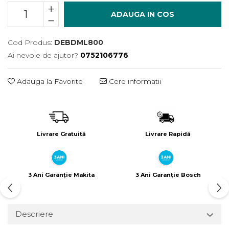
Încărcătoare
Polizoare de Banc
ADAUGA IN COS
Polizoare Drepte
Polizoare Unghiulare
Cod Produs:
DEBDML800
Rindele
Ai nevoie de ajutor?
0752106776
Suflante
Adauga la Favorite
Cere informatii
Suflante cu Aer Cald
Șlefuitoare
Livrare Gratuită
Livrare Rapidă
3 Ani Garanție Makita
3 Ani Garanție Bosch
Descriere