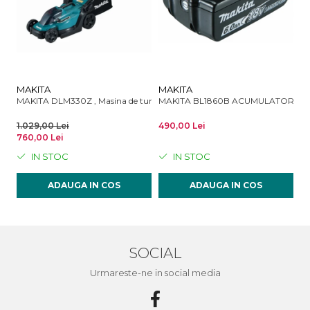
MAKITA
MAKITA
M
MAKITA DLM330Z , Masina de tuns gazonul 33 cm- fara acumulator si in
MAKITA BL1860B ACUMULATOR 18V
M
1.029,00 Lei
490,00 Lei
24
760,00 Lei
IN STOC
IN STOC
ADAUGA IN COS
ADAUGA IN COS
SOCIAL
Urmareste-ne in social media