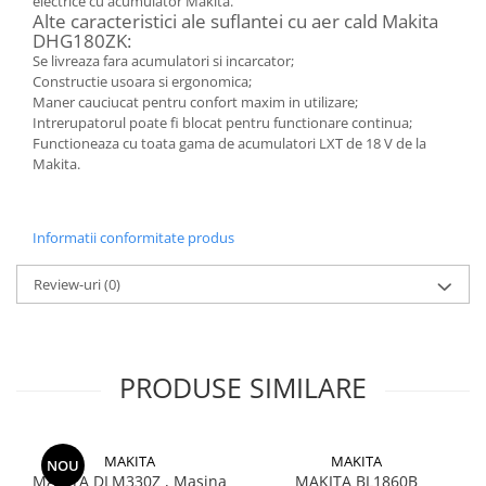
electrice cu acumulator Makita.
Alte caracteristici ale suflantei cu aer cald Makita
DHG180ZK:
Se livreaza fara acumulatori si incarcator;
Constructie usoara si ergonomica;
Maner cauciucat pentru confort maxim in utilizare;
Intrerupatorul poate fi blocat pentru functionare continua;
Functioneaza cu toata gama de acumulatori LXT de 18 V de la
Makita.
Informatii conformitate produs
Review-uri
(0)
PRODUSE SIMILARE
MAKITA
MAKITA
NOU
MAKITA DLM330Z , Masina
MAKITA BL1860B