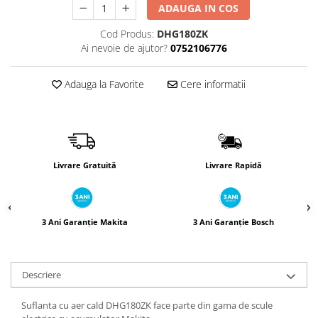
Încărcătoare
Polizoare de Banc
ADAUGA IN COS
Polizoare Drepte
Cod Produs:
DHG180ZK
Ai nevoie de ajutor?
0752106776
Polizoare Unghiulare
Rindele
Adauga la Favorite
Cere informatii
Suflante
Suflante cu Aer Cald
Șlefuitoare
Livrare Gratuită
Livrare Rapidă
3 Ani Garanție Makita
3 Ani Garanție Bosch
Descriere
Suflanta cu aer cald DHG180ZK face parte din gama de scule