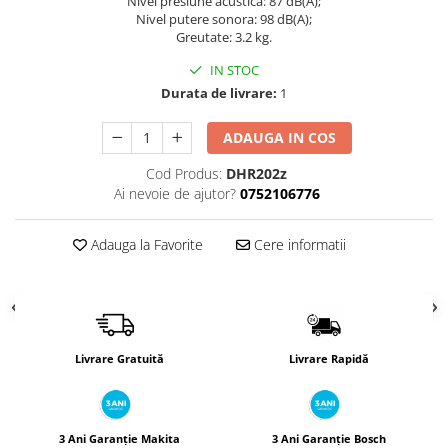
Nivel presiune acustica: 87 dB(A);
Încărcătoare
Polizoare de Banc
Nivel putere sonora: 98 dB(A);
Greutate: 3.2 kg.
Polizoare Drepte
Polizoare Unghiulare
IN STOC
Durata de livrare:
1
Rindele
Suflante
ADAUGA IN COS
Suflante cu Aer Cald
Cod Produs:
DHR202z
Șlefuitoare
Ai nevoie de ajutor?
0752106776
Adauga la Favorite
Cere informatii
Livrare Gratuită
Livrare Rapidă
3 Ani Garanție Makita
3 Ani Garanție Bosch