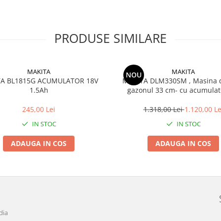
PRODUSE SIMILARE
MAKITA
MAKITA
NOU
A BL1815G ACUMULATOR 18V
MAKITA DLM330SM , Masina 
1.5Ah
gazonul 33 cm- cu acumulat
incarcator standard
245,00 Lei
1.318,00 Lei
1.120,00 Le
IN STOC
IN STOC
ADAUGA IN COS
ADAUGA IN COS
dia