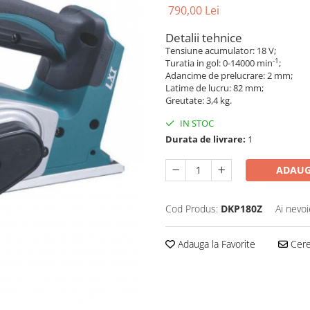
790,00 Lei
Detalii tehnice
Tensiune acumulator: 18 V;
-1
Turatia in gol: 0-14000 min
;
Adancime de prelucrare: 2 mm;
Latime de lucru: 82 mm;
Greutate: 3,4 kg.
IN STOC
Durata de livrare:
1
ADAUG
Cod Produs:
DKP180Z
Ai nevoi
Adauga la Favorite
Cere 