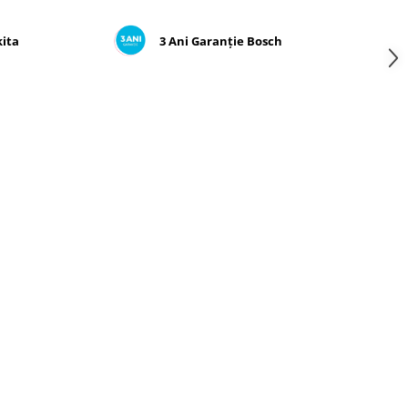
kita
3 Ani Garanție Bosch