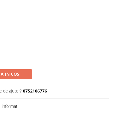
A IN COS
e de ajutor?
0752106776
informatii