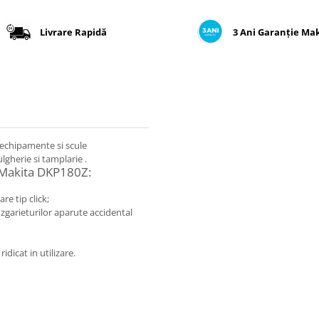
Livrare Rapidă
3 Ani Garanție Ma
echipamente si scule
gherie si tamplarie .
r Makita DKP180Z:
re tip click;
 zgarieturilor aparute accidental
dicat in utilizare.