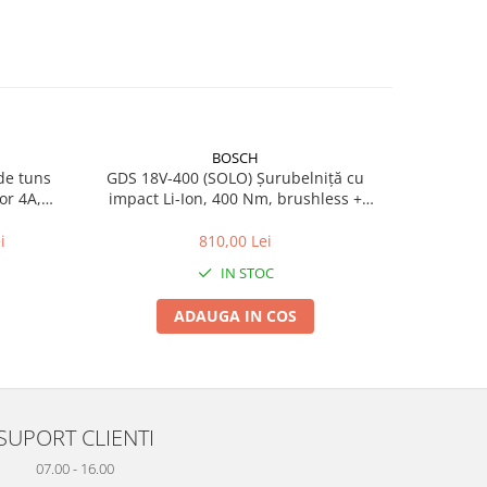
BOSCH
de tuns
GDS 18V-400 (SOLO) Șurubelniță cu
MAK
or 4A,
impact Li-Ion, 400 Nm, brushless +
ROTOPERCU
Valiză
i
810,00 Lei
IN STOC
ADAUGA IN COS
SUPORT CLIENTI
07.00 - 16.00