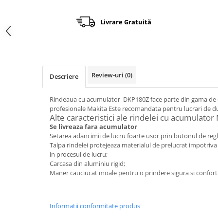
Încărcătoare
Polizoare de Banc
Polizoare Drepte
Livrare Gratuită
Polizoare Unghiulare
Rindele
Suflante
Review-uri
(0)
Descriere
Suflante cu Aer Cald
Șlefuitoare
Rindeaua cu acumulator DKP180Z face parte din gama de 
profesionale Makita Este recomandata pentru lucrari de dul
Alte caracteristici ale rindelei cu acumulato
Se livreaza fara acumulator
Setarea adancimii de lucru foarte usor prin butonul de regla
Talpa rindelei protejeaza materialul de prelucrat impotriva
in procesul de lucru;
Carcasa din aluminiu rigid;
Maner cauciucat moale pentru o prindere sigura si confort ri
Informatii conformitate produs