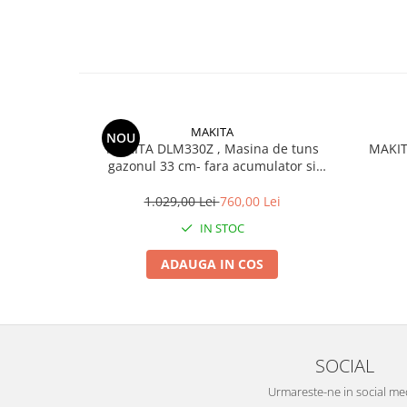
MAKITA
NOU
MAKITA DLM330Z , Masina de tuns
MAKIT
gazonul 33 cm- fara acumulator si
incarcator
1.029,00 Lei
760,00 Lei
IN STOC
ADAUGA IN COS
SOCIAL
Urmareste-ne in social me