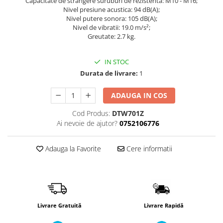
Capacitate de strangere suruburi de rezistenta: M10 - M16;
Încărcătoare
Polizoare de Banc
Nivel presiune acustica: 94 dB(A);
Nivel putere sonora: 105 dB(A);
Polizoare Drepte
Nivel de vibratii: 19.0 m/s²;
Polizoare Unghiulare
Greutate: 2.7 kg.
Rindele
IN STOC
Suflante
Durata de livrare:
1
Suflante cu Aer Cald
ADAUGA IN COS
Șlefuitoare
Cod Produs:
DTW701Z
Ai nevoie de ajutor?
0752106776
Adauga la Favorite
Cere informatii
Livrare Gratuită
Livrare Rapidă