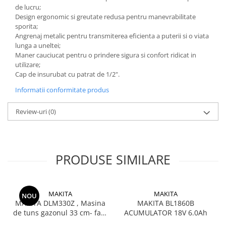
de lucru;
Design ergonomic si greutate redusa pentru manevrabilitate
sporita;
Angrenaj metalic pentru transmiterea eficienta a puterii si o viata
lunga a uneltei;
Maner cauciucat pentru o prindere sigura si confort ridicat in
utilizare;
Cap de insurubat cu patrat de 1/2".
Informatii conformitate produs
Review-uri
(0)
PRODUSE SIMILARE
MAKITA
MAKITA
NOU
MAKITA DLM330Z , Masina
MAKITA BL1860B
de tuns gazonul 33 cm- fara
ACUMULATOR 18V 6.0Ah
acumulator si incarcator