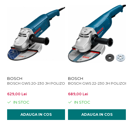
BOSCH
BOSCH
M
BOSCH GWS 20-230 JH POLIZOR UNGHIULAR 2000W 230MM
BOSCH GWS 22-230 JH POLIZOR 
MA
629,00 Lei
689,00 Lei
67
IN STOC
IN STOC
ADAUGA IN COS
ADAUGA IN COS