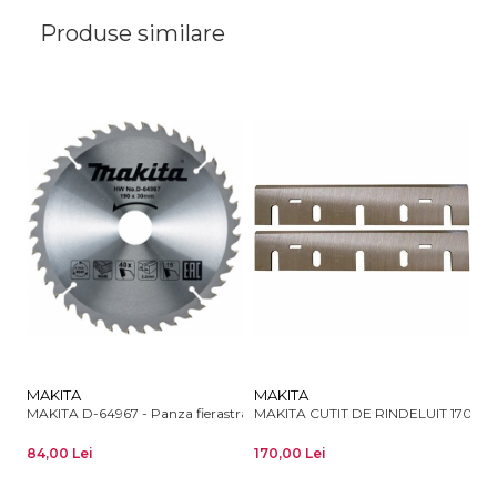
Produse similare
MAKITA
MAKITA
M
MAKITA D-64967 - Panza fierastrau circular, lemn, 190x30x2.2 mm, 40 d
MAKITA CUTIT DE RINDELUIT 170 M
LA
84,00 Lei
170,00 Lei
59