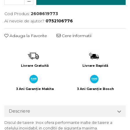
Încărcătoare
Polizoare de Banc
Polizoare Drepte
Cod Produs:
2608619773
Polizoare Unghiulare
Ai nevoie de ajutor?
0752106776
Rindele
Adauga la Favorite
Cere informatii
Suflante
Suflante cu Aer Cald
Șlefuitoare
Livrare Gratuită
Livrare Rapidă
3 Ani Garanție Makita
3 Ani Garanție Bosch
Descriere
Discul de taiere Inox ofera performante inalte de taiere a
otelului inoxidabil, in conditii de siguranta maxima.