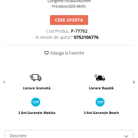
Lungime totală;940;mm
Încărcătoare
Polizoare de Banc
Prindere;SDS-MAX;
Polizoare Drepte
CERE OFERTA
Polizoare Unghiulare
Rindele
Cod Produs:
P-77752
Ai nevoie de ajutor?
0752106776
Suflante
Suflante cu Aer Cald
Adauga la Favorite
Șlefuitoare
Livrare Gratuită
Livrare Rapidă
3 Ani Garanție Makita
3 Ani Garanție Bosch
Descriere