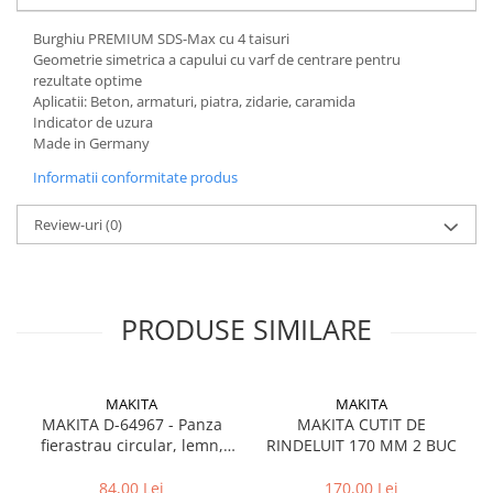
Burghiu PREMIUM SDS-Max cu 4 taisuri
Geometrie simetrica a capului cu varf de centrare pentru
rezultate optime
Aplicatii: Beton, armaturi, piatra, zidarie, caramida
Indicator de uzura
Made in Germany
Informatii conformitate produs
Review-uri
(0)
PRODUSE SIMILARE
MAKITA
MAKITA
MAKITA D-64967 - Panza
MAKITA CUTIT DE
fierastrau circular, lemn,
RINDELUIT 170 MM 2 BUC
190x30x2.2 mm, 40 dinti
84,00 Lei
170,00 Lei