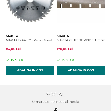
MAKITA
MAKITA
B
MAKITA D-64967 - Panza fierastrau circular, lemn, 190x30x2.2 mm, 40 d
MAKITA CUTIT DE RINDELUIT 170 M
BO
84,00 Lei
170,00 Lei
75
IN STOC
IN STOC
ADAUGA IN COS
ADAUGA IN COS
SOCIAL
Urmareste-ne in social media