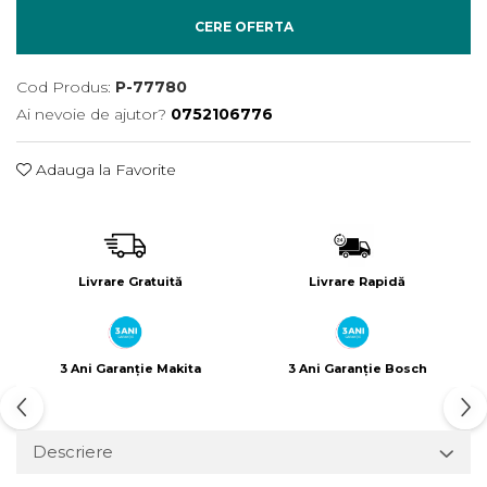
Încărcătoare
Polizoare de Banc
CERE OFERTA
Polizoare Drepte
Polizoare Unghiulare
Cod Produs:
P-77780
Rindele
Ai nevoie de ajutor?
0752106776
Suflante
Adauga la Favorite
Suflante cu Aer Cald
Șlefuitoare
Livrare Gratuită
Livrare Rapidă
3 Ani Garanție Makita
3 Ani Garanție Bosch
Descriere