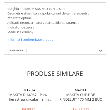
Burghiu PREMIUM SDS-Max cu 4 taisuri
Geometrie simetrica a capului cu varf de centrare pentru
rezultate optime
Aplicatii: Beton, armaturi, piatra, zidarie, caramida
Indicator de uzura
Made in Germany
Informatii conformitate produs
Review-uri
(0)
PRODUSE SIMILARE
MAKITA
MAKITA
MAKITA D-64967 - Panza
MAKITA CUTIT DE
fierastrau circular, lemn,
RINDELUIT 170 MM 2 BUC
190x30x2.2 mm, 40 dinti
84,00 Lei
170,00 Lei