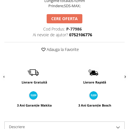
Lungime totală;670;mm
Încărcătoare
Polizoare de Banc
Prindere;SDS-MAX;
Polizoare Drepte
CERE OFERTA
Polizoare Unghiulare
Rindele
Cod Produs:
P-77986
Ai nevoie de ajutor?
0752106776
Suflante
Suflante cu Aer Cald
Adauga la Favorite
Șlefuitoare
Livrare Gratuită
Livrare Rapidă
3 Ani Garanție Makita
3 Ani Garanție Bosch
Descriere