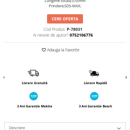
Lungime totală;370;mm
Încărcătoare
Polizoare de Banc
Prindere;SDS-MAX;
Polizoare Drepte
CERE OFERTA
Polizoare Unghiulare
Rindele
Cod Produs:
P-78031
Ai nevoie de ajutor?
0752106776
Suflante
Suflante cu Aer Cald
Adauga la Favorite
Șlefuitoare
Livrare Gratuită
Livrare Rapidă
3 Ani Garanție Makita
3 Ani Garanție Bosch
Descriere