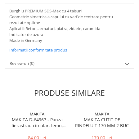
Burghiu PREMIUM SDS-Max cu 4 taisuri
Geometrie simetrica a capului cu varf de centrare pentru
rezultate optime
Aplicatii: Beton, armaturi, piatra, zidarie, caramida
Indicator de uzura
Made in Germany
Informatii conformitate produs
Review-uri
(0)
PRODUSE SIMILARE
MAKITA
MAKITA
MAKITA D-64967 - Panza
MAKITA CUTIT DE
fierastrau circular, lemn,
RINDELUIT 170 MM 2 BUC
190x30x2.2 mm, 40 dinti
84,00 Lei
170,00 Lei