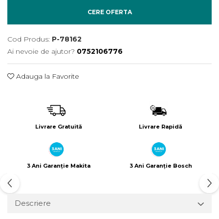
Încărcătoare
Polizoare de Banc
CERE OFERTA
Polizoare Drepte
Polizoare Unghiulare
Cod Produs:
P-78162
Rindele
Ai nevoie de ajutor?
0752106776
Suflante
Adauga la Favorite
Suflante cu Aer Cald
Șlefuitoare
Livrare Gratuită
Livrare Rapidă
3 Ani Garanție Makita
3 Ani Garanție Bosch
Descriere