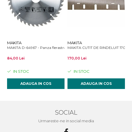
MAKITA
MAKITA
B
MAKITA D-64967 - Panza fierastrau circular, lemn, 190x30x2.2 mm, 40 d
MAKITA CUTIT DE RINDELUIT 170 M
BO
84,00 Lei
170,00 Lei
75
IN STOC
IN STOC
ADAUGA IN COS
ADAUGA IN COS
SOCIAL
Urmareste-ne in social media