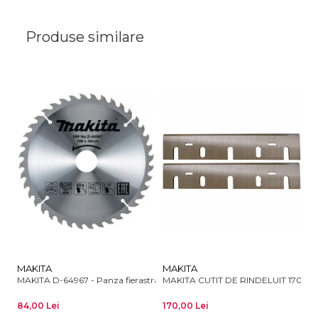
Produse similare
MAKITA
MAKITA
B
MAKITA D-64967 - Panza fierastrau circular, lemn, 190x30x2.2 mm, 40 d
MAKITA CUTIT DE RINDELUIT 170 M
BO
84,00 Lei
170,00 Lei
75