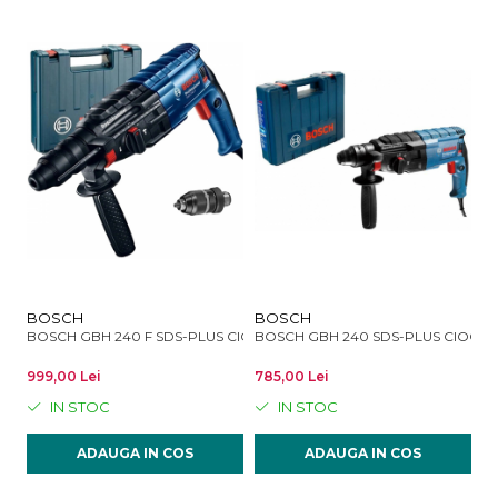
BOSCH
BOSCH
B
BOSCH GBH 240 F SDS-PLUS CIOCAN ROTOPERCUTOR 2.7J 790W
BOSCH GBH 240 SDS-PLUS CIOCA
B
999,00 Lei
785,00 Lei
1.
IN STOC
IN STOC
ADAUGA IN COS
ADAUGA IN COS