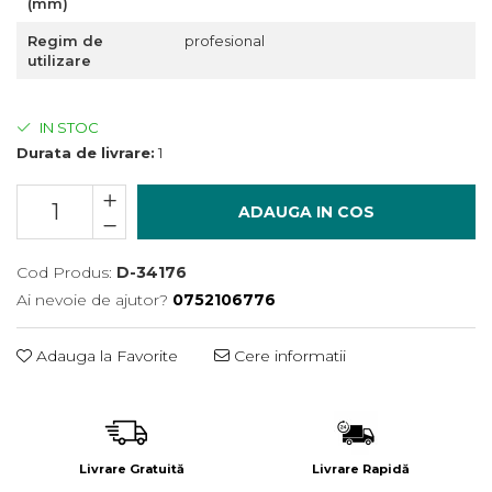
(mm)
Încărcătoare
Polizoare de Banc
Regim de
profesional
Polizoare Drepte
utilizare
Polizoare Unghiulare
Rindele
IN STOC
Suflante
Durata de livrare:
1
Suflante cu Aer Cald
ADAUGA IN COS
Șlefuitoare
Cod Produs:
D-34176
Ai nevoie de ajutor?
0752106776
Adauga la Favorite
Cere informatii
Livrare Gratuită
Livrare Rapidă