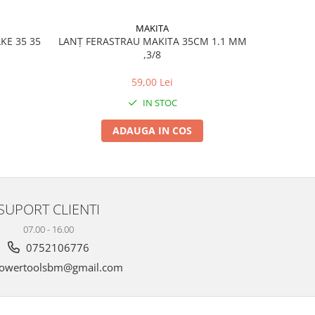
MAKITA
AKE 35 35
LANȚ FERASTRAU MAKITA 35CM 1.1 MM
LANȚ F
,3/8
59,00 Lei
IN STOC
ADAUGA IN COS
SUPORT CLIENTI
07.00 - 16.00
0752106776
owertoolsbm@gmail.com