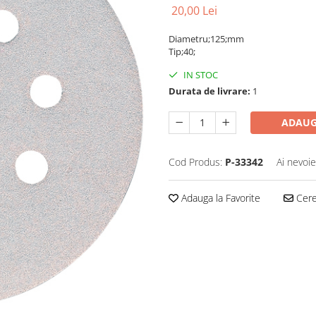
20,00 Lei
Diametru;125;mm
Tip;40;
IN STOC
Durata de livrare:
1
ADAUG
Cod Produs:
P-33342
Ai nevoie
Adauga la Favorite
Cere 