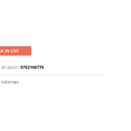
A IN COS
 de ajutor?
0752106776
informatii