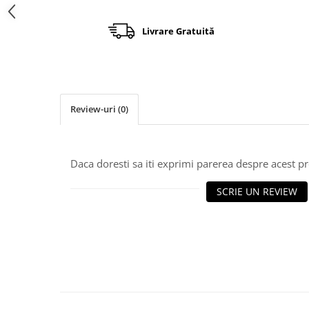
Încărcătoare
Polizoare de Banc
Polizoare Drepte
Livrare Gratuită
Polizoare Unghiulare
Rindele
Suflante
Review-uri
(0)
Suflante cu Aer Cald
Șlefuitoare
Daca doresti sa iti exprimi parerea despre acest 
SCRIE UN REVIEW