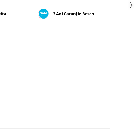
kita
3 Ani Garanție Bosch