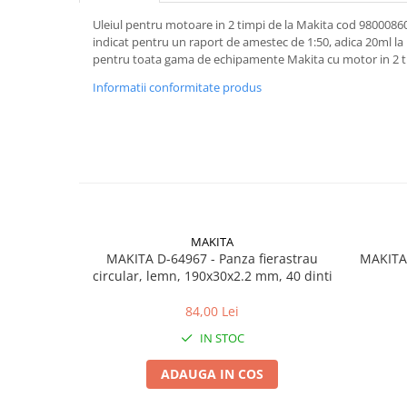
Încărcătoare
Polizoare de Banc
Uleiul pentru motoare in 2 timpi de la Makita cod 9800086
Polizoare Drepte
indicat pentru un raport de amestec de 1:50, adica 20ml la 1
pentru toata gama de echipamente Makita cu motor in 2 t
Polizoare Unghiulare
Informatii conformitate produs
Rindele
Suflante
Suflante cu Aer Cald
Șlefuitoare
MAKITA
MAKITA D-64967 - Panza fierastrau
MAKITA
circular, lemn, 190x30x2.2 mm, 40 dinti
84,00 Lei
IN STOC
ADAUGA IN COS