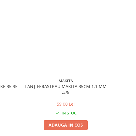
MAKITA
AKE 35 35
LANȚ FERASTRAU MAKITA 35CM 1.1 MM
LANȚ F
,3/8
59,00 Lei
IN STOC
ADAUGA IN COS