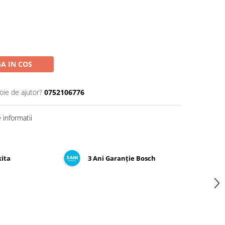
A IN COS
oie de ajutor?
0752106776
informatii
kita
3 Ani Garanție Bosch