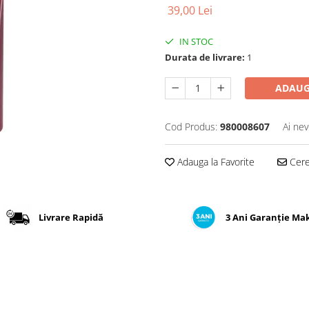
39,00 Lei
IN STOC
Durata de livrare:
1
ADAUG
Cod Produs:
980008607
Ai nev
Adauga la Favorite
Cere 
Livrare Rapidă
3 Ani Garanție Ma