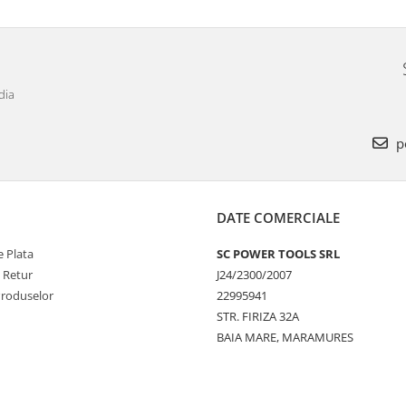
dia
p
DATE COMERCIALE
 Plata
SC POWER TOOLS SRL
e Retur
J24/2300/2007
Produselor
22995941
STR. FIRIZA 32A
BAIA MARE, MARAMURES