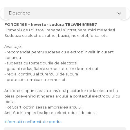
Descriere
FORCE 165 - Invertor sudura TELWIN 815857
Domeniu de utilizare : reparatii si intretinere, mici meseriasi
Sudeaza cu electrozi rutilici, bazici, inox, otel, fonta, etc.
Avantaje:
- recomandat pentru sudarea cu electrozi inveliti in curent
continuu
- sudeaza cu toate tipurile de electrozi
- gabarit redus, fiabile si robuste, usor de intretinut
- reglaj continuu al curentului de sudura
- protectie termica cu termostat
Arc force : optimizeaza transferul picaturilor de la electrod la
piesa, prevenind stingerea arcului la contactul electrodului cu
piesa.
Hot Start: optimizeaza amorsarea arcului.
Anti-Stick: impiedica lipirea electrodului de piesa.
Informatii conformitate produs