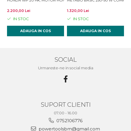
HONDA WP 20 HK, MOTOR HONDA GX 160
METABO BASIC 250-50 W COMPRE
2.200,00 Lei
1.320,00 Lei
1.
IN STOC
IN STOC
ADAUGA IN COS
ADAUGA IN COS
SOCIAL
Urmareste-ne in social media
SUPORT CLIENTI
07.00 - 16.00
0752106776
powertoolsbm@gmail.com