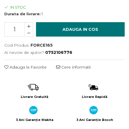
Încărcătoare
Polizoare de Banc
IN STOC
Polizoare Drepte
Durata de livrare:
1
Polizoare Unghiulare
Rindele
ADAUGA IN COS
Suflante
Cod Produs:
FORCE165
Suflante cu Aer Cald
Ai nevoie de ajutor?
0752106776
Șlefuitoare
Adauga la Favorite
Cere informatii
Livrare Gratuită
Livrare Rapidă
3 Ani Garanție Makita
3 Ani Garanție Bosch