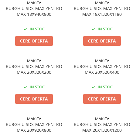
Încărcătoare
Polizoare de Banc
MAKITA
MAKITA
BURGHIU SDS-MAX ZENTRO
BURGHIU SDS-MAX ZENTRO
Polizoare Drepte
MAX 18X940X800
MAX 18X1320X1180
Polizoare Unghiulare
IN STOC
IN STOC
Rindele
Suflante
CERE OFERTA
CERE OFERTA
Suflante cu Aer Cald
Șlefuitoare
MAKITA
MAKITA
BURGHIU SDS-MAX ZENTRO
BURGHIU SDS-MAX ZENTRO
MAX 20X320X200
MAX 20X520X400
IN STOC
IN STOC
CERE OFERTA
CERE OFERTA
MAKITA
MAKITA
BURGHIU SDS-MAX ZENTRO
BURGHIU SDS-MAX ZENTRO
MAX 20X920X800
MAX 20X1320X1200