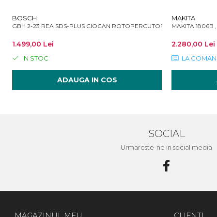
BOSCH
MAKITA
GBH 2-23 REA SDS-PLUS CIOCAN ROTOPERCUTOR 2.3J 710W
MAKITA 1806B 
1.499,00 Lei
2.280,00 Lei
IN STOC
LA COMAN
ADAUGA IN COS
SOCIAL
Urmareste-ne in social media
MAGAZINUL MEU
CLIENTI