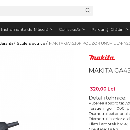
Instrumente de Măsură
Construcții
Parcuri și Grădini
arantii /
Scule Electrice /
MAKITA GA4530R POLIZOR UNGHIULAR 72
MAKITA GA4
320,00 Lei
Detalii tehnice:
Puterea absorbita: 72
Turatie in gol: 11000 r
Diametrul exterior al d
Diametrul interior al d
Filetul arborelui: M14;
Greutate: 1.8 kg.