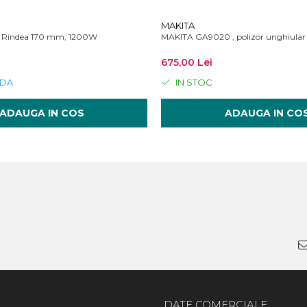
MAKITA
, Rindea 170 mm, 1200W
MAKITA GA9020 , polizor unghiula
675,00 Lei
DA
IN STOC
ADAUGA IN COS
ADAUGA IN CO
DATE COMERCIALE