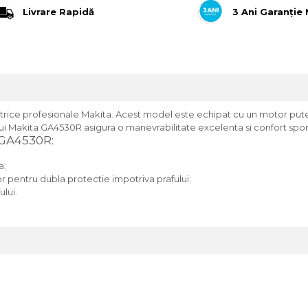
Livrare Rapidă
3 Ani Garanție
trice profesionale Makita. Acest model este echipat cu un motor puter
Makita GA4530R asigura o manevrabilitate excelenta si confort sporit 
a GA4530R:
a;
or pentru dubla protectie impotriva prafului;
ului.