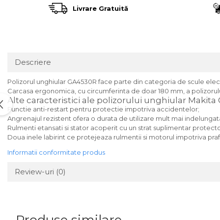
Încărcătoare
Polizoare de Banc
Livrare Gratuită
Polizoare Drepte
Polizoare Unghiulare
Rindele
Descriere
Suflante
Suflante cu Aer Cald
Polizorul unghiular GA4530R face parte din categoria de scule elec
Carcasa ergonomica, cu circumferinta de doar 180 mm, a polizorului 
Șlefuitoare
Alte caracteristici ale polizorului unghiular Makit
Functie anti-restart pentru protectie impotriva accidentelor;
Angrenajul rezistent ofera o durata de utilizare mult mai indelungat
Rulmenti etansati si stator acoperit cu un strat suplimentar protect
Doua inele labirint ce protejeaza rulmentii si motorul impotriva praf
Informatii conformitate produs
Review-uri
(0)