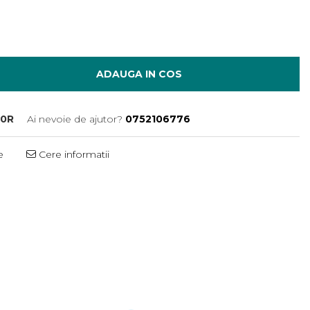
ADAUGA IN COS
0R
Ai nevoie de ajutor?
0752106776
e
Cere informatii