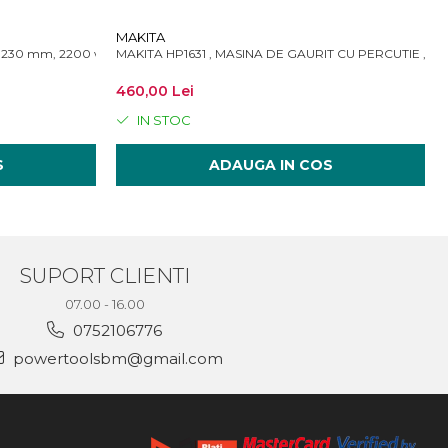
MAKITA
r 230 mm, 2200 w
MAKITA HP1631 , MASINA DE GAURIT CU PERCUTIE , 71
460,00 Lei
IN STOC
S
ADAUGA IN COS
SUPORT CLIENTI
07.00 - 16.00
0752106776
powertoolsbm@gmail.com