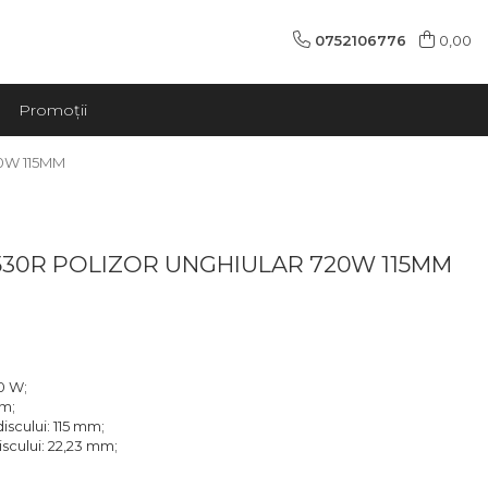
0752106776
0,00
Promoții
0W 115MM
530R POLIZOR UNGHIULAR 720W 115MM
0 W;
pm;
iscului: 115 mm;
iscului: 22,23 mm;