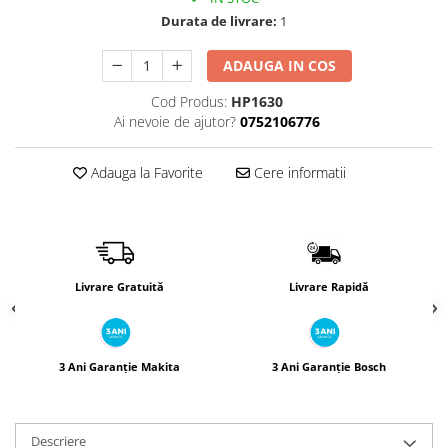
Încărcătoare
Polizoare de Banc
Durata de livrare:
1
Polizoare Drepte
ADAUGA IN COS
Polizoare Unghiulare
Rindele
Cod Produs:
HP1630
Ai nevoie de ajutor?
0752106776
Suflante
Suflante cu Aer Cald
Adauga la Favorite
Cere informatii
Șlefuitoare
Livrare Gratuită
Livrare Rapidă
3 Ani Garanție Makita
3 Ani Garanție Bosch
Descriere