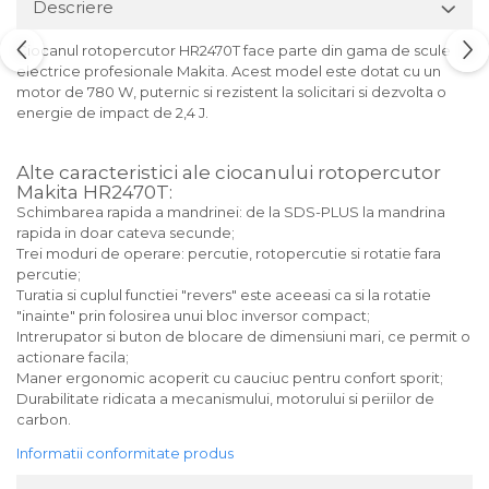
Descriere
Ciocanul rotopercutor HR2470T face parte din gama de scule
electrice profesionale Makita. Acest model este dotat cu un
motor de 780 W, puternic si rezistent la solicitari si dezvolta o
energie de impact de 2,4 J.
Alte caracteristici ale ciocanului rotopercutor
Makita HR2470T:
Schimbarea rapida a mandrinei: de la SDS-PLUS la mandrina
rapida in doar cateva secunde;
Trei moduri de operare: percutie, rotopercutie si rotatie fara
percutie;
Turatia si cuplul functiei "revers" este aceeasi ca si la rotatie
"inainte" prin folosirea unui bloc inversor compact;
Intrerupator si buton de blocare de dimensiuni mari, ce permit o
actionare facila;
Maner ergonomic acoperit cu cauciuc pentru confort sporit;
Durabilitate ridicata a mecanismului, motorului si periilor de
carbon.
Informatii conformitate produs