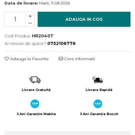
Încărcătoare
Polizoare de Banc
Data de livrare:
Marti, 11.08.2026
Polizoare Drepte
ADAUGA IN COS
Polizoare Unghiulare
Rindele
Cod Produs:
HR2040T
Suflante
Ai nevoie de ajutor?
0752106776
Suflante cu Aer Cald
Șlefuitoare
Adauga la Favorite
Cere informatii
Livrare Gratuită
Livrare Rapidă
3 Ani Garanție Makita
3 Ani Garanție Bosch