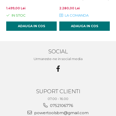
1.499,00 Lei
2.280,00 Lei
67
IN STOC
LA COMANDA
ADAUGA IN COS
ADAUGA IN COS
SOCIAL
Urmareste-ne in social media
SUPORT CLIENTI
07.00 - 16.00
0752106776
powertoolsbm@gmail.com