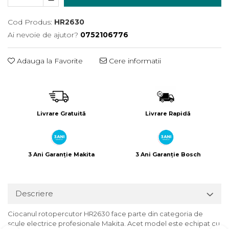
Încărcătoare
Polizoare de Banc
Polizoare Drepte
Cod Produs:
HR2630
Ai nevoie de ajutor?
0752106776
Polizoare Unghiulare
Rindele
Adauga la Favorite
Cere informatii
Suflante
Suflante cu Aer Cald
Șlefuitoare
Livrare Gratuită
Livrare Rapidă
3 Ani Garanție Makita
3 Ani Garanție Bosch
Descriere
Ciocanul rotopercutor HR2630 face parte din categoria de
scule electrice profesionale Makita. Acet model este echipat cu