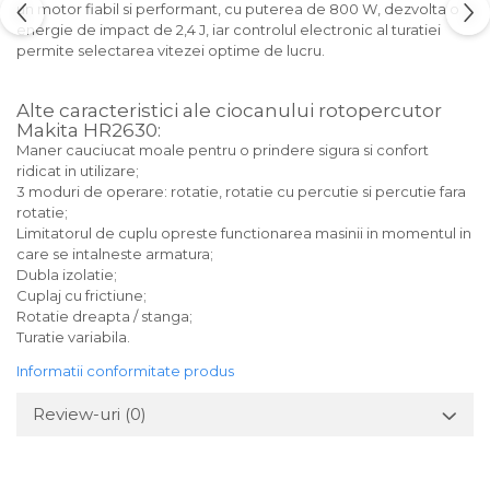
un motor fiabil si performant, cu puterea de 800 W, dezvolta o
energie de impact de 2,4 J, iar controlul electronic al turatiei
permite selectarea vitezei optime de lucru.
Alte caracteristici ale ciocanului rotopercutor
Makita HR2630:
Maner cauciucat moale pentru o prindere sigura si confort
ridicat in utilizare;
3 moduri de operare: rotatie, rotatie cu percutie si percutie fara
rotatie;
Limitatorul de cuplu opreste functionarea masinii in momentul in
care se intalneste armatura;
Dubla izolatie;
Cuplaj cu frictiune;
Rotatie dreapta / stanga;
Turatie variabila.
Informatii conformitate produs
Review-uri
(0)