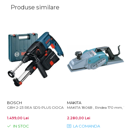
Produse similare
BOSCH
MAKITA
M
GBH 2-23 REA SDS-PLUS CIOCAN ROTOPERCUTOR 2.3J 710W
MAKITA 1806B , Rindea 170 mm, 12
MA
1.499,00 Lei
2.280,00 Lei
67
IN STOC
LA COMANDA