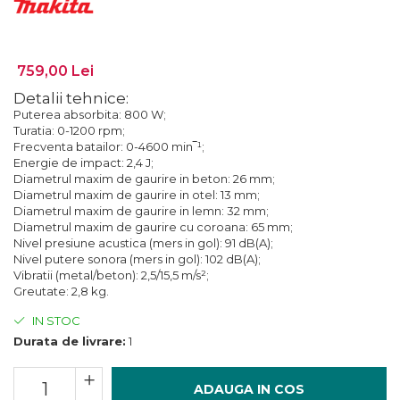
Lanterne
Foarfece de Tablă și Ștanțat
Tăiere cu Ferăstraie Sabie
Suflante de Grădină
Mașini de Găurit și Înșurubat
GARDURI ELECTRICE
Tăiere cu Ferăstraie Verticale
Tocătoare de Frunze și Crengi
Mașini de Tuns Gard Viu
Mașini de Frezat
759,00 Lei
Tăiere, Degroşare şi Periere
Trimmere
Mașini de Tuns Gazon
Mașini de Frezat Caneluri
Detalii tehnice:
Tăiere, Șlefuire şi Găurire cu
Mașini de Înșurubat cu Impact
Mașini de Frezat Nuturi
Puterea absorbita: 800 W;
Diamant
Turatia: 0-1200 rpm;
Mașini de Șlefuit
Mașini de Găurit
uleiuri
Frecventa batailor: 0-4600 min‾¹;
Energie de impact: 2,4 J;
Mașini Multifuncționale
Mașini de Găurit cu Percuție
Unelte Manuale
Diametrul maxim de gaurire in beton: 26 mm;
Mașini Înșurubat pentru Gips
Mașini de Polișat
Diametrul maxim de gaurire in otel: 13 mm;
Valize de Protecție
Diametrul maxim de gaurire in lemn: 32 mm;
Carton
Mașini de Tuns Gard Viu
Șlefuire și Lustruire
Diametrul maxim de gaurire cu coroana: 65 mm;
Polizoare Unghiulare
Nivel presiune acustica (mers in gol): 91 dB(A);
Mașini de Tăiat BCA
Nivel putere sonora (mers in gol): 102 dB(A);
Pulverizatoare
Vibratii (metal/beton): 2,5/15,5 m/s²;
Mașini de Înșurubat cu Impuls
Greutate: 2,8 kg.
Rindele
Mașini de Înșurubat Electrice
IN STOC
Suflante
Mașini de Înșurubat pentru Gips
Durata de livrare:
1
Trimmere
Carton
Vibratoare Beton
Multicutter
ADAUGA IN COS